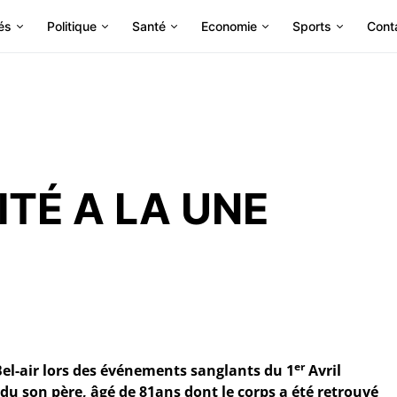
és
Politique
Santé
Economie
Sports
Cont
ITÉ A LA UNE
er
Bel-air lors des événements sanglants du 1
Avril
u son père, âgé de 81ans dont le corps a été retrouvé