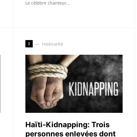
Le célèbre chanteur…
I
Insécurité
Haïti-Kidnapping: Trois
personnes enlevées dont