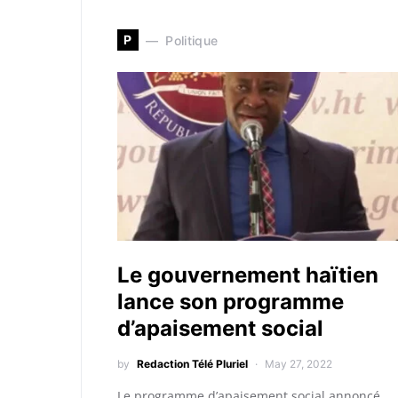
P
Politique
Le gouvernement haïtien
lance son programme
d’apaisement social
by
Redaction Télé Pluriel
May 27, 2022
Le programme d’apaisement social annoncé