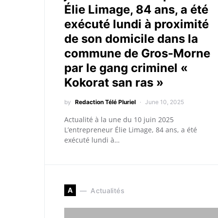
Élie Limage, 84 ans, a été
exécuté lundi à proximité
de son domicile dans la
commune de Gros-Morne
par le gang criminel «
Kokorat san ras »
by
Redaction Télé Pluriel
June 10, 2025
Actualité à la une du 10 juin 2025
L’entrepreneur Élie Limage, 84 ans, a été
exécuté lundi à…
A
Actualités