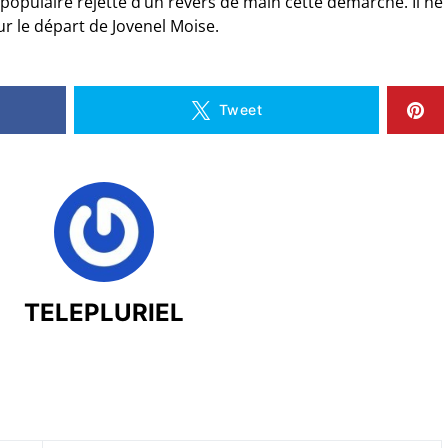
populaire rejette d’un revers de main cette démarche. Il ne
ur le départ de Jovenel Moise.
Tweet
TELEPLURIEL