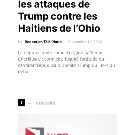
les attaques de
Trump contre les
Haitiens de l’Ohio
by
Redaction Télé Pluriel
September 13, 2024
La députée américaine d’origine haïtienne
Cherfilus-McCormick a fustigé l’attitude du
candidat républicain Donald Trump qui, lors du
débat…
I
Insécurité