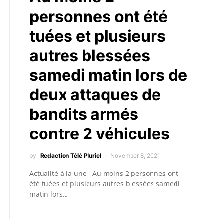
personnes ont été
tuées et plusieurs
autres blessées
samedi matin lors de
deux attaques de
bandits armés
contre 2 véhicules
by
Redaction Télé Pluriel
November 8, 2021
Actualité à la une Au moins 2 personnes ont
été tuées et plusieurs autres blessées samedi
matin lors…