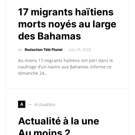
17 migrants haïtiens
morts noyés au large
des Bahamas
by
Redaction Télé Pluriel
July 25, 2022
Au moins 17 migrants haïtiens ont péri dans le
naufrage d’un navire aux Bahamas informe ce
dimanche 24…
A
Actualités
Actualité à la une
Au moins 2