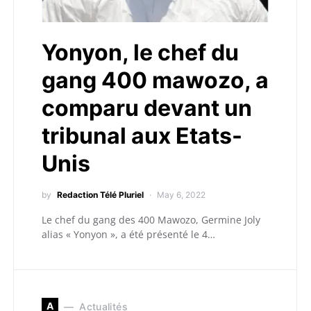
Yonyon, le chef du
gang 400 mawozo, a
comparu devant un
tribunal aux Etats-
Unis
by
Redaction Télé Pluriel
May 6, 2022
Le chef du gang des 400 Mawozo, Germine Joly
alias « Yonyon », a été présenté le 4…
A
Actualités