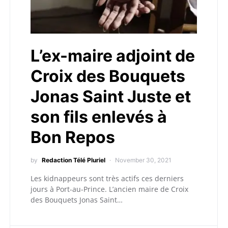
L’ex-maire adjoint de
Croix des Bouquets
Jonas Saint Juste et
son fils enlevés à
Bon Repos
by
Redaction Télé Pluriel
November 30, 2021
Les kidnappeurs sont très actifs ces derniers
jours à Port-au-Prince. L’ancien maire de Croix
des Bouquets Jonas Saint…