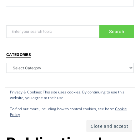
Search
CATEGORIES
Privacy & Cookies: This site uses cookies. By continuing to use this
Privacy & Cookies: This site uses cookies. By continuing to use this
Privacy & Cookies: This site uses cookies. By continuing to use this
website, you agree to their use.
website, you agree to their use.
website, you agree to their use.
To find out more, including how to control cookies, see here:
To find out more, including how to control cookies, see here:
To find out more, including how to control cookies, see here:
Cookie
Cookie
Cookie
Policy
Policy
Policy
P
Politique