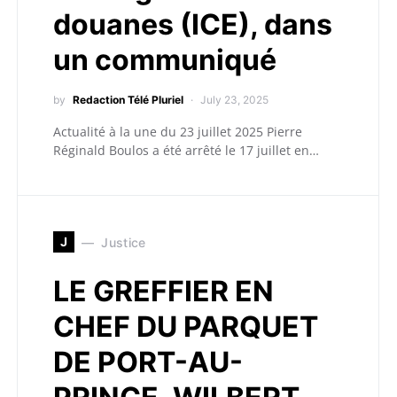
douanes (ICE), dans
un communiqué
by
Redaction Télé Pluriel
July 23, 2025
Actualité à la une du 23 juillet 2025 Pierre
Réginald Boulos a été arrêté le 17 juillet en…
J
Justice
LE GREFFIER EN
CHEF DU PARQUET
DE PORT-AU-