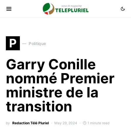
P
Politique
Garry Conille
nommé Premier
ministre de la
transition
by
Redaction Télé Pluriel
May 29, 2024
1 minute read