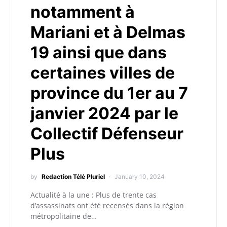
notamment à
Mariani et à Delmas
19 ainsi que dans
certaines villes de
province du 1er au 7
janvier 2024 par le
Collectif Défenseur
Plus
by
Redaction Télé Pluriel
January 10, 2024
Actualité à la une : Plus de trente cas
d’assassinats ont été recensés dans la région
métropolitaine de…