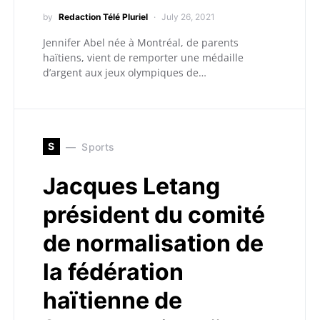
by
Redaction Télé Pluriel
July 26, 2021
Jennifer Abel née à Montréal, de parents
haïtiens, vient de remporter une médaille
d’argent aux jeux olympiques de…
S
Sports
Jacques Letang
président du comité
de normalisation de
la fédération
haïtienne de