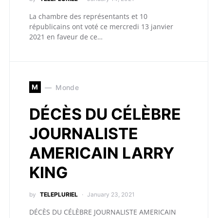
La chambre des représentants et 10
républicains ont voté ce mercredi 13 janvier
2021 en faveur de ce…
M
Monde
DÉCÈS DU CÉLÈBRE
JOURNALISTE
AMERICAIN LARRY
KING
by
TELEPLURIEL
January 23, 2021
DÉCÈS DU CÉLÈBRE JOURNALISTE AMERICAIN