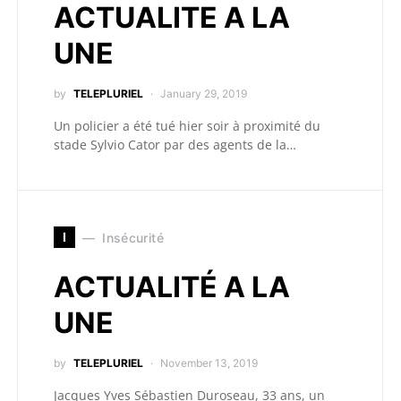
ACTUALITE A LA
UNE
by
TELEPLURIEL
January 29, 2019
Un policier a été tué hier soir à proximité du
stade Sylvio Cator par des agents de la…
I
Insécurité
ACTUALITÉ A LA
UNE
by
TELEPLURIEL
November 13, 2019
Jacques Yves Sébastien Duroseau, 33 ans, un