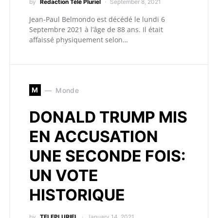
by
Redaction Télé Pluriel
September 8, 2021
Jean-Paul Belmondo est décédé le lundi 6
Septembre 2021 à l’âge de 88 ans. Il était
affaissé physiquement selon…
M
Monde
DONALD TRUMP MIS
EN ACCUSATION
UNE SECONDE FOIS:
UN VOTE
HISTORIQUE
by
TELEPLURIEL
January 14, 2021