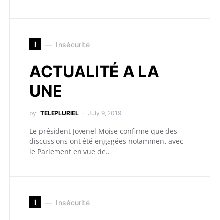
I
Insécurité
ACTUALITÉ A LA
UNE
by
TELEPLURIEL
July 9, 2019
Le président Jovenel Moise confirme que des
discussions ont été engagées notamment avec
le Parlement en vue de…
I
Insécurité