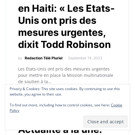
en Haiti: « Les Etats-
Unis ont pris des
mesures urgentes,
dixit Todd Robinson
by
Redaction Télé Pluriel
September 14, 2023
Les Etats-Unis ont pris des mesures urgentes
pour mettre en place la Mission multinationale
de soutien à la…
Privacy & Cookies: This site uses cookies. By continuing to use this
Privacy & Cookies: This site uses cookies. By continuing to use this
Privacy & Cookies: This site uses cookies. By continuing to use this
website, you agree to their use.
website, you agree to their use.
website, you agree to their use.
To find out more, including how to control cookies, see here:
To find out more, including how to control cookies, see here:
To find out more, including how to control cookies, see here:
Cookie
Cookie
Cookie
Policy
Policy
Policy
I
Insécurité
Actualité à la une: