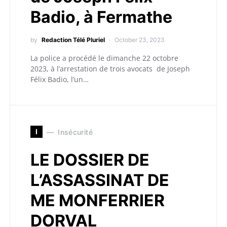
Badio, à Fermathe
by
Redaction Télé Pluriel
October 23, 2023
La police a procédé le dimanche 22 octobre
2023, à l’arrestation de trois avocats de Joseph
Félix Badio, l’un…
I
Insécurité
LE DOSSIER DE
L’ASSASSINAT DE
ME MONFERRIER
DORVAL