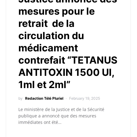
mesures pour le
retrait de la
circulation du
médicament
contrefait “TETANUS
ANTITOXIN 1500 UI,
1ml et 2ml”
by
Redaction Télé Pluriel
February 19, 2025
Le ministère de la Justice et de la Sécurité
publique a annoncé que des mesures
immédiates ont été…