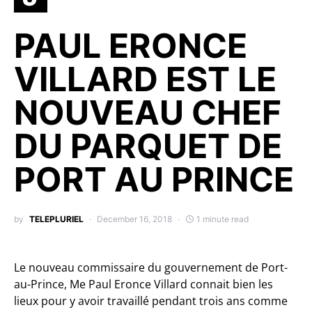
PAUL ERONCE
VILLARD EST LE
NOUVEAU CHEF
DU PARQUET DE
PORT AU PRINCE
by
TELEPLURIEL
December 16, 2018
1 minute read
Le nouveau commissaire du gouvernement de Port-
au-Prince, Me Paul Eronce Villard connait bien les
lieux pour y avoir travaillé pendant trois ans comme