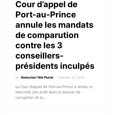
Cour d’appel de
Port-au-Prince
annule les mandats
de comparution
contre les 3
conseillers-
présidents inculpés
by
Redaction Télé Pluriel
February 20, 2025
La Cour d’appel de Port-au-Prince a rendu ce
mercredi son arrêt dans le dossier de
corruption de la…