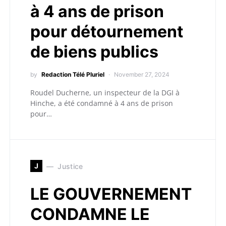
à 4 ans de prison
pour détournement
de biens publics
by
Redaction Télé Pluriel
November 27, 2024
Roudel Ducherne, un inspecteur de la DGI à
Hinche, a été condamné à 4 ans de prison
pour…
J
Justice
LE GOUVERNEMENT
CONDAMNE LE