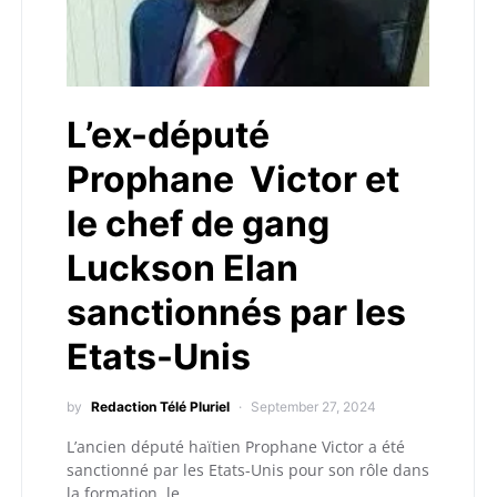
L’ex-député
Prophane Victor et
le chef de gang
Luckson Elan
sanctionnés par les
Etats-Unis
by
Redaction Télé Pluriel
September 27, 2024
L’ancien député haïtien Prophane Victor a été
sanctionné par les Etats-Unis pour son rôle dans
la formation, le…