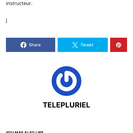
instructeur.
j
Share
Tweet
TELEPLURIEL
YOU MAY ALSO LIKE