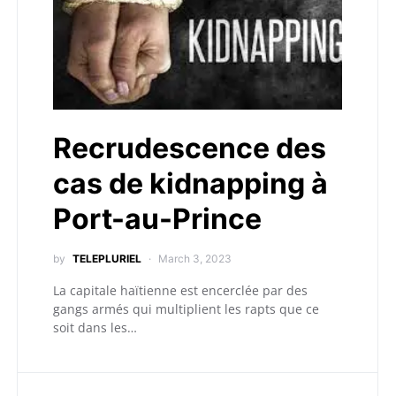
Recrudescence des
cas de kidnapping à
Port-au-Prince
by
TELEPLURIEL
March 3, 2023
La capitale haïtienne est encerclée par des
gangs armés qui multiplient les rapts que ce
soit dans les…