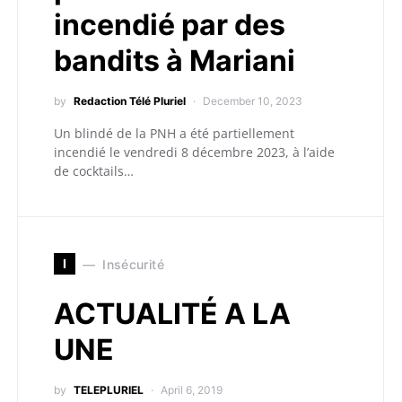
incendié par des
bandits à Mariani
by
Redaction Télé Pluriel
December 10, 2023
Un blindé de la PNH a été partiellement
incendié le vendredi 8 décembre 2023, à l’aide
de cocktails…
I
Insécurité
ACTUALITÉ A LA
UNE
by
TELEPLURIEL
April 6, 2019