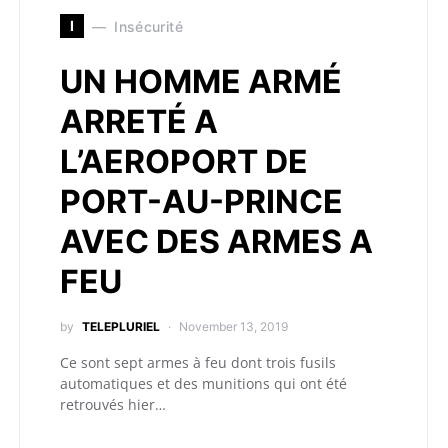
I
Insécurité
UN HOMME ARMÉ
ARRETÉ A
L’AEROPORT DE
PORT-AU-PRINCE
AVEC DES ARMES A
FEU
by
TELEPLURIEL
November 13, 2019
Ce sont sept armes à feu dont trois fusils
automatiques et des munitions qui ont été
retrouvés hier…