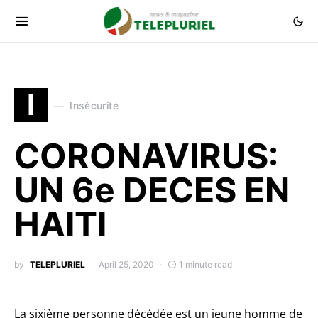
I
Insécurité
CORONAVIRUS:
UN 6e DECES EN
HAITI
by
TELEPLURIEL
April 25, 2020
1 minute read
La sixième personne décédée est un jeune homme de