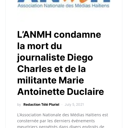
L’ANMH condamne
la mort du
journaliste Diego
Charles et de la
militante Marie
Antoinette Duclaire
by
Redaction Télé Pluriel
July 5, 2021
L’Association Nationale des Médias Haïtiens est
consternée par les derniers événements
meurtriers perpétrés dans divers endroits de