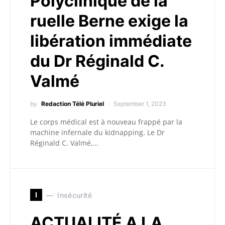
Polyclinique de la
ruelle Berne exige la
libération immédiate
du Dr Réginald C.
Valmé
by
Redaction Télé Pluriel
September 1, 2023
Le corps médical est à nouveau frappé par la
machine infernale du kidnapping. Le Dr
Réginald C. Valmé,…
I
Insécurité
ACTUALITÉ A LA