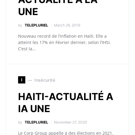
UNE
by
TELEPLURIEL
March 26, 2019
Nouveau record de l’inflation en Haïti. Elle a
atteint les 17% en Février dernier, selon l’IHSI.
C’est la…
I
Insécurité
HAITI-ACTUALITÉ A
lA UNE
by
TELEPLURIEL
November 27, 2020
Le Corp Group appelle à des élections en 2021.