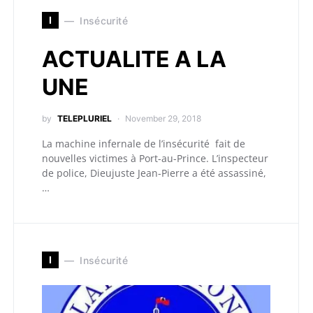
I
Insécurité
ACTUALITE A LA
UNE
by
TELEPLURIEL
November 29, 2018
La machine infernale de l’insécurité fait de
nouvelles victimes à Port-au-Prince. L’inspecteur
de police, Dieujuste Jean-Pierre a été assassiné,
…
I
Insécurité