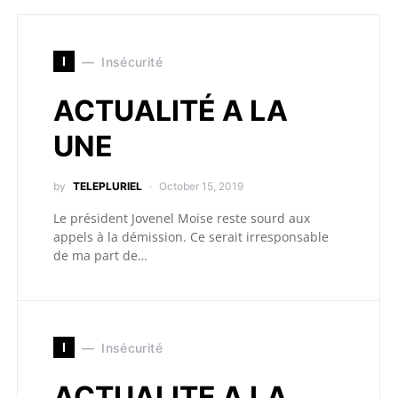
I
Insécurité
ACTUALITÉ A LA
UNE
by
TELEPLURIEL
October 15, 2019
Le président Jovenel Moise reste sourd aux
appels à la démission. Ce serait irresponsable
de ma part de…
I
Insécurité
ACTUALITE A LA