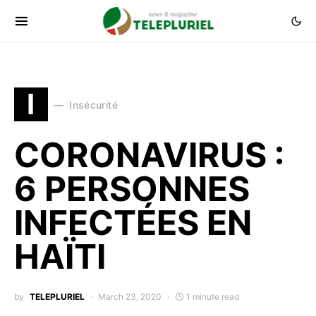
I
Insécurité
CORONAVIRUS :
6 PERSONNES
INFECTÉES EN
HAÏTI
by
TELEPLURIEL
March 23, 2020
1 minute read