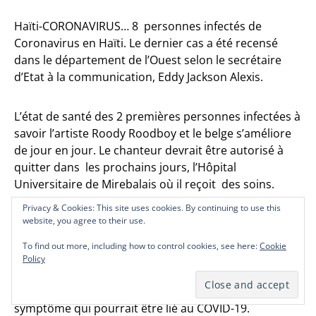
Haïti-CORONAVIRUS… 8 personnes infectés de
Coronavirus en Haïti. Le dernier cas a été recensé
dans le département de l’Ouest selon le secrétaire
d’Etat à la communication, Eddy Jackson Alexis.
L’état de santé des 2 premières personnes infectées à
savoir l’artiste Roody Roodboy et le belge s’améliore
de jour en jour. Le chanteur devrait être autorisé à
quitter dans les prochains jours, l’Hôpital
Universitaire de Mirebalais où il reçoit des soins.
Privacy & Cookies: This site uses cookies. By continuing to use this
Privacy & Cookies: This site uses cookies. By continuing to use this
Privacy & Cookies: This site uses cookies. By continuing to use this
Privacy & Cookies: This site uses cookies. By continuing to use this
website, you agree to their use.
website, you agree to their use.
website, you agree to their use.
website, you agree to their use.
La décision de mettre la commune de Saint-Michel de
l’Attalaye en quarantaine n’a pas été respectée, selon
To find out more, including how to control cookies, see here:
To find out more, including how to control cookies, see here:
To find out more, including how to control cookies, see here:
To find out more, including how to control cookies, see here:
Cookie
Cookie
Cookie
Cookie
le maire principal, Gueillant Dorsainvil. Il informe que
Policy
Policy
Policy
Policy
les 27 enfants de l’orphelinat et d’autres volontaires
placés en quarantaine ne présentent jusqu’ici aucun
symptôme qui pourrait être lié au COVID-19.