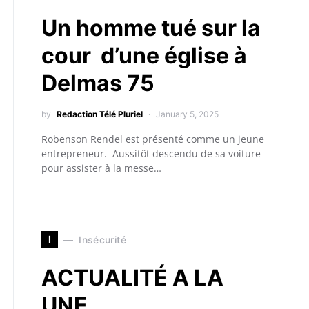
Un homme tué sur la
cour d’une église à
Delmas 75
by
Redaction Télé Pluriel
January 5, 2025
Robenson Rendel est présenté comme un jeune
entrepreneur. Aussitôt descendu de sa voiture
pour assister à la messe…
I
Insécurité
ACTUALITÉ A LA
UNE