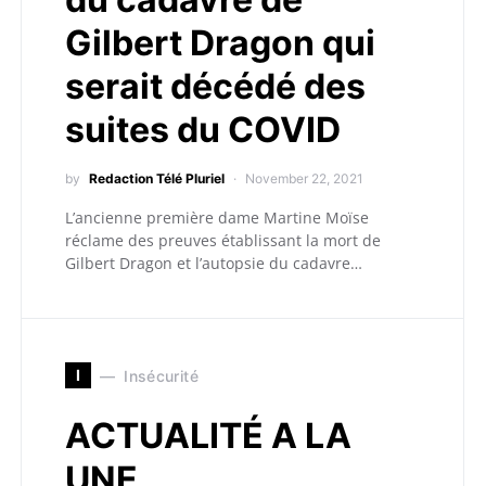
Gilbert Dragon qui
serait décédé des
suites du COVID
by
Redaction Télé Pluriel
November 22, 2021
L’ancienne première dame Martine Moïse
réclame des preuves établissant la mort de
Gilbert Dragon et l’autopsie du cadavre…
I
Insécurité
ACTUALITÉ A LA
UNE