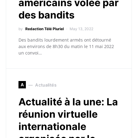
américains volée par
des bandits
by
Redaction Télé Pluriel
May 13, 2022
Des bandits lourdement armés ont détourné
aux environs de 8h30 du matin le 11 mai 2022
un convoi…
A
Actualités
Actualité à la une: La
réunion virtuelle
internationale