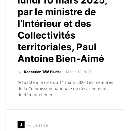
lundi 10 mars 2025,
par le ministre de
l’Intérieur et des
Collectivités
territoriales, Paul
Antoine Bien-Aimé
by
Redaction Télé Pluriel
March 12, 2025
Actualité à la une du 11 mars 2025 Les membres
de la Commission nationale de désarmement,
de démantèlement…
J
Justice