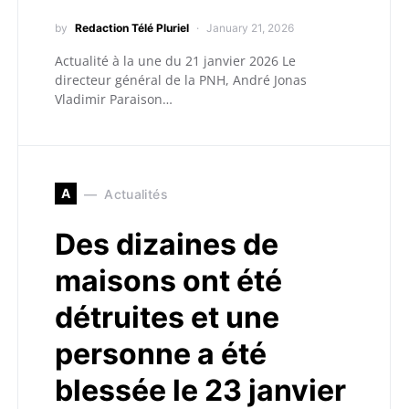
by
Redaction Télé Pluriel
January 21, 2026
Actualité à la une du 21 janvier 2026 Le
directeur général de la PNH, André Jonas
Vladimir Paraison…
A
Actualités
Des dizaines de
maisons ont été
détruites et une
personne a été
blessée le 23 janvier