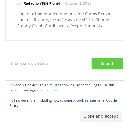
by
Redaction Télé Pluriel
October 4, 2023
L’agent d’immigration dominicaine Carlos Renzo
Jimenes Rosario, accusé d’avoir violé l’Haïtienne
Stephy Graph Cardichon, a écopé d’un mois…
Search
Privacy & Cookies: This site uses cookies. By continuing to use this
Privacy & Cookies: This site uses cookies. By continuing to use this
Privacy & Cookies: This site uses cookies. By continuing to use this
CATEGORIES
website, you agree to their use.
website, you agree to their use.
website, you agree to their use.
To find out more, including how to control cookies, see here:
To find out more, including how to control cookies, see here:
To find out more, including how to control cookies, see here:
Cookie
Cookie
Cookie
Policy
Policy
Policy