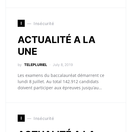
I
Insécurité
ACTUALITÉ A LA
UNE
by
TELEPLURIEL
July 8, 2019
Les examens du baccalauréat démarrent ce
lundi 8 Juillet. Au total 142.912 candidats
doivent participer aux épreuves jusqu’au…
I
Insécurité