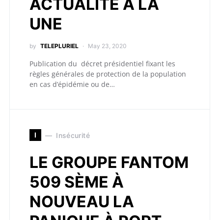
ACTUALITÉ A LA
UNE
by
TELEPLURIEL
May 23, 2020
Publication du décret présidentiel fixant les
règles générales de protection de la population
en cas d’épidémie ou de…
I
Insécurité
LE GROUPE FANTOM
509 SÈME À
NOUVEAU LA