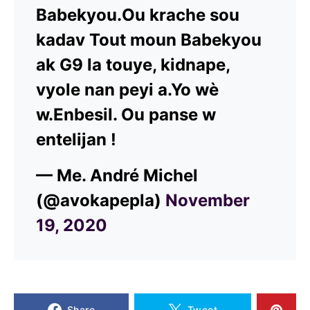
Babekyou.Ou krache sou
kadav Tout moun Babekyou
ak G9 la touye, kidnape,
vyole nan peyi a.Yo wè
w.Enbesil. Ou panse w
entelijan !
— Me. André Michel
(@avokapepla)
November
19, 2020
Share
Tweet