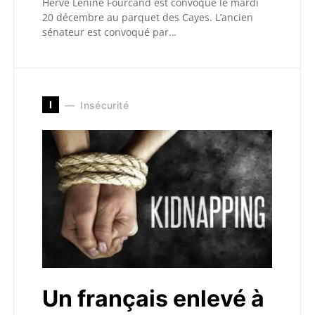
Hervé Lénine Fourcand est convoqué le mardi
20 décembre au parquet des Cayes. L’ancien
sénateur est convoqué par…
I
Insécurité
Un français enlevé à