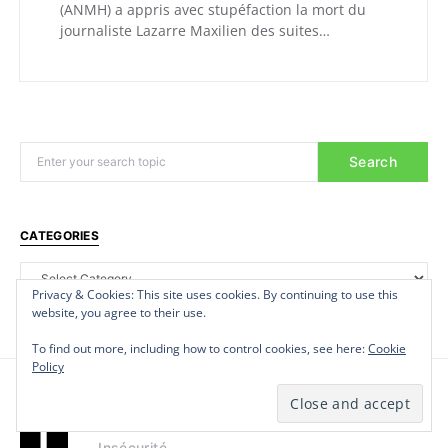
(ANMH) a appris avec stupéfaction la mort du
journaliste Lazarre Maxilien des suites…
Search
CATEGORIES
Privacy & Cookies: This site uses cookies. By continuing to use this
Privacy & Cookies: This site uses cookies. By continuing to use this
Privacy & Cookies: This site uses cookies. By continuing to use this
website, you agree to their use.
website, you agree to their use.
website, you agree to their use.
To find out more, including how to control cookies, see here:
To find out more, including how to control cookies, see here:
To find out more, including how to control cookies, see here:
Cookie
Cookie
Cookie
Policy
Policy
Policy
I
Insécurité