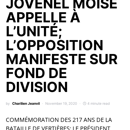
JOVENEL MOÏSE
APPELLE À
L’UNITÉ;
L’OPPOSITION
MANIFESTE SUR
FOND DE
DIVISION
by
Charilien Jeanvil
November 19, 2020
4 minute read
COMMÉMORATION DES 217 ANS DE LA
BATAILLE DE VERTIÈRES: LE PRÉSIDENT