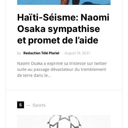
Haïti-Séisme: Naomi
Osaka sympathise
et promet de l’aide
by
Redaction Télé Pluriel
August 16, 2021
Naomi Osaka a exprimé sa tristesse sur twitter
suite au passage dévastateur du tremblement
de terre dans le…
S
Sports