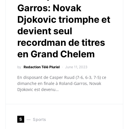
Garros: Novak
Djokovic triomphe et
devient seul
recordman de titres
en Grand Chelem
by
Redaction Télé Pluriel
June 11, 2023
En disposant de Casper Ruud (7-6, 6-3, 7-5) ce
dimanche en finale à Roland-Garros, Novak
Djokovic est devenu…
S
Sports