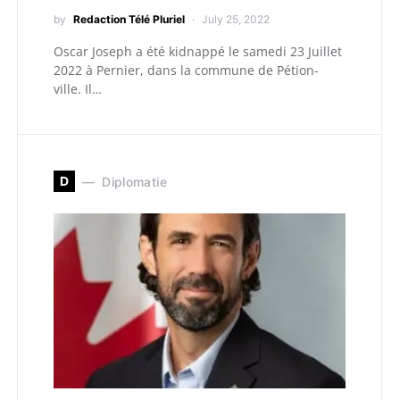
by
Redaction Télé Pluriel
July 25, 2022
Oscar Joseph a été kidnappé le samedi 23 Juillet
2022 à Pernier, dans la commune de Pétion-
ville. Il…
D
Diplomatie