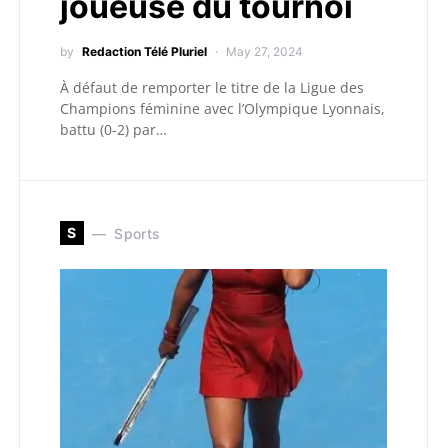
joueuse du tournoi
by
Redaction Télé Pluriel
May 27, 2024
À défaut de remporter le titre de la Ligue des
Champions féminine avec l’Olympique Lyonnais,
battu (0-2) par…
S
Sports