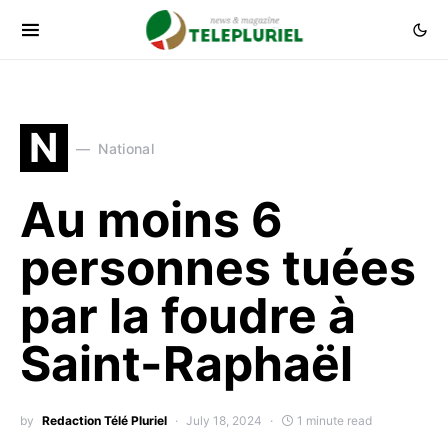
N
National
Au moins 6
personnes tuées
par la foudre à
Saint-Raphaël
by
Redaction Télé Pluriel
July 18, 2024
1 minute read