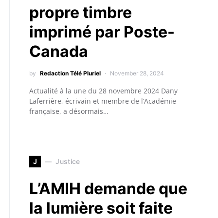
propre timbre
imprimé par Poste-
Canada
by
Redaction Télé Pluriel
November 28, 2024
Actualité à la une du 28 novembre 2024 Dany
Laferrière, écrivain et membre de l’Académie
française, a désormais…
J
Justice
L’AMIH demande que
la lumière soit faite