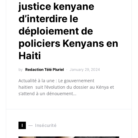
justice kenyane
d’interdire le
déploiement de
policiers Kenyans en
Haiti
by
Redaction Télé Pluriel
January 29, 2024
Actualité à la une : Le gouvernement
haitien suit l’évolution du dossier au Kénya et
s’attend à un dénouement…
I
Insécurité