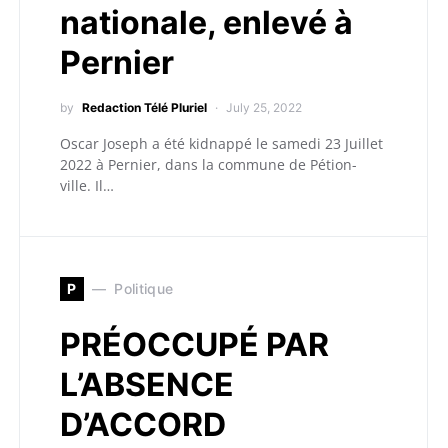
nationale, enlevé à
Pernier
by
Redaction Télé Pluriel
July 25, 2022
Oscar Joseph a été kidnappé le samedi 23 Juillet
2022 à Pernier, dans la commune de Pétion-
ville. Il…
P
Politique
PRÉOCCUPÉ PAR
L’ABSENCE
D’ACCORD