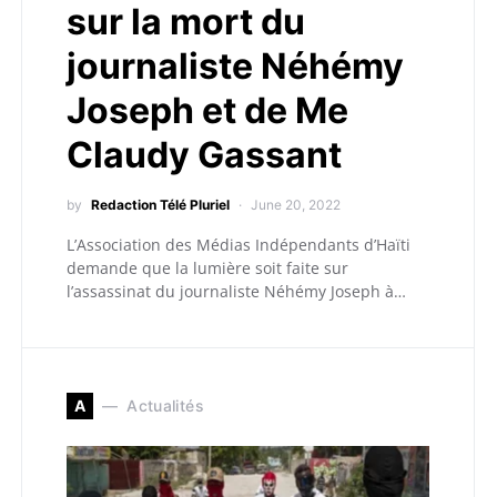
sur la mort du
journaliste Néhémy
Joseph et de Me
Claudy Gassant
by
Redaction Télé Pluriel
June 20, 2022
L’Association des Médias Indépendants d’Haïti
demande que la lumière soit faite sur
l’assassinat du journaliste Néhémy Joseph à…
A
Actualités