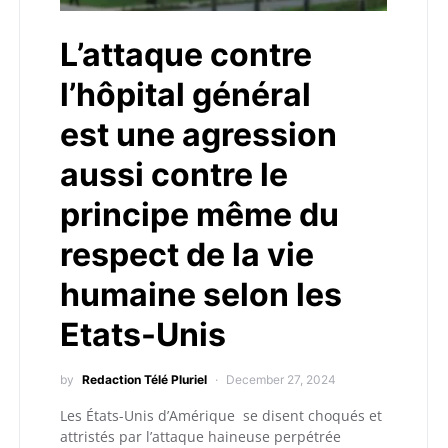
L’attaque contre
l’hôpital général
est une agression
aussi contre le
principe même du
respect de la vie
humaine selon les
Etats-Unis
by
Redaction Télé Pluriel
December 27, 2024
Les États-Unis d’Amérique se disent choqués et
attristés par l’attaque haineuse perpétrée