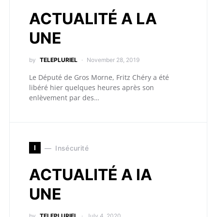
ACTUALITÉ A LA
UNE
by
TELEPLURIEL
November 28, 2019
Le Député de Gros Morne, Fritz Chéry a été
libéré hier quelques heures après son
enlèvement par des…
I
Insécurité
ACTUALITÉ A lA
UNE
by
TELEPLURIEL
July 4, 2020