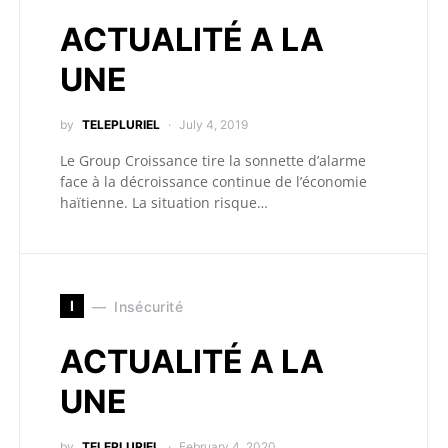
ACTUALITÉ A LA
UNE
by
TELEPLURIEL
July 4, 2019
Le Group Croissance tire la sonnette d’alarme
face à la décroissance continue de l’économie
haïtienne. La situation risque…
I
Insécurité
ACTUALITÉ A LA
UNE
by
TELEPLURIEL
February 4, 2020