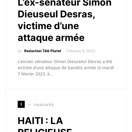
L’ex-sénateur Simon
Dieuseul Desras,
victime d’une
attaque armée
by
Redaction Télé Pluriel
February 8, 2023
L’ancien sénateur Simon Dieusseul Desras a été
victime d’une attaque de bandits armés le mardi
7 février 2023, à…
I
Insécurité
HAITI : LA