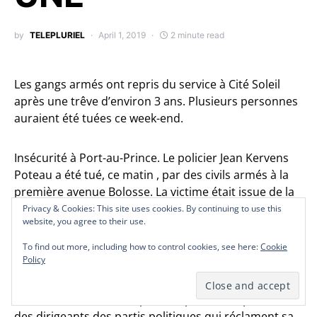
by
TELEPLURIEL
April 1, 2019
2 minute read
Les gangs armés ont repris du service à Cité Soleil
après une trêve d’environ 3 ans. Plusieurs personnes
auraient été tuées ce week-end.
Insécurité à Port-au-Prince. Le policier Jean Kervens
Poteau a été tué, ce matin , par des civils armés à la
première avenue Bolosse. La victime était issue de la
e
29
promotion de la PNH.
Privacy & Cookies: This site uses cookies. By continuing to use this
Privacy & Cookies: This site uses cookies. By continuing to use this
Privacy & Cookies: This site uses cookies. By continuing to use this
Privacy & Cookies: This site uses cookies. By continuing to use this
Privacy & Cookies: This site uses cookies. By continuing to use this
website, you agree to their use.
website, you agree to their use.
website, you agree to their use.
website, you agree to their use.
website, you agree to their use.
Une nouvelle rencontre est prévue ce mardi 2 Avril au
To find out more, including how to control cookies, see here:
To find out more, including how to control cookies, see here:
To find out more, including how to control cookies, see here:
To find out more, including how to control cookies, see here:
To find out more, including how to control cookies, see here:
Cookie
Cookie
Cookie
Cookie
Cookie
Policy
Policy
Policy
Policy
Policy
Palais national dans le cadre des consultations pour
la formation du nouveau gouvernement. Le président
Jovenel Moise ne devra pas compter sur la présence
des dirigeants des partis politiques qui réclament sa