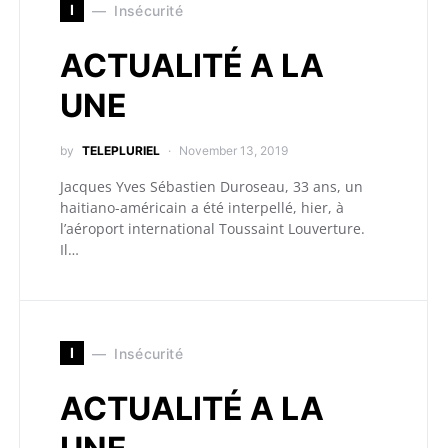
I
Insécurité
ACTUALITÉ A LA
UNE
by
TELEPLURIEL
November 13, 2019
Jacques Yves Sébastien Duroseau, 33 ans, un
haitiano-américain a été interpellé, hier, à
l’aéroport international Toussaint Louverture.
Il…
I
Insécurité
ACTUALITÉ A LA