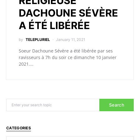
RELIGIEUSE
DACHOUNE SÉVÈRE
A ÉTÉ LIBÉRÉE
by
TELEPLURIEL
January 11, 2021
Soeur Dachoune Sévère a été libérée par ses
ravisseurs à 7h du soir ce dimanche 10 janvier
2021.…
Search
CATEGORIES