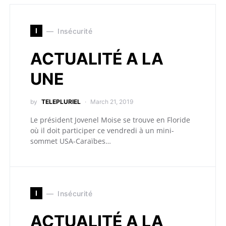
I
Insécurité
ACTUALITÉ A LA
UNE
by
TELEPLURIEL
March 21, 2019
Le président Jovenel Moise se trouve en Floride
où il doit participer ce vendredi à un mini-
sommet USA-Caraïbes…
I
Insécurité
ACTUALITÉ A LA