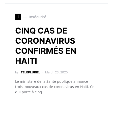
I
Insécurité
CINQ CAS DE
CORONAVIRUS
CONFIRMÉS EN
HAITI
by
TELEPLURIEL
March 23, 2020
Le ministere de la Santé publique annonce
trois nouveaux cas de coronavirus en Haiti. Ce
qui porte à cinq…