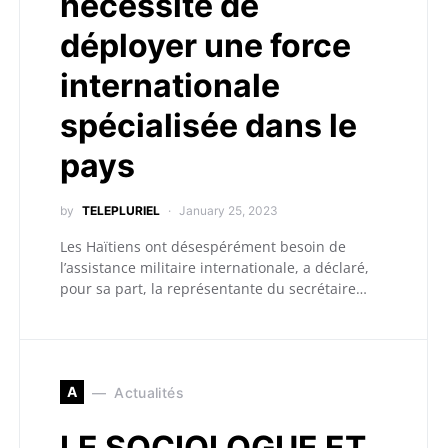
nécessité de
déployer une force
internationale
spécialisée dans le
pays
by
TELEPLURIEL
January 25, 2023
Les Haïtiens ont désespérément besoin de
l’assistance militaire internationale, a déclaré,
pour sa part, la représentante du secrétaire…
A
Actualités
LE SOCIOLOGUE ET