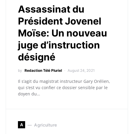
Assassinat du
Président Jovenel
Moïse: Un nouveau
juge d’instruction
désigné
by
Redaction Télé Pluriel
August 24, 2021
Il s’agit du magistrat instructeur Gary Orélien,
qui s’est vu confier ce dossier sensible par le
doyen du…
A
Agriculture