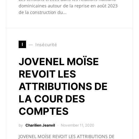
dominicaines autour de la reprise en août 2023
de la construction du…
I
Insécurité
JOVENEL MOÏSE
REVOIT LES
ATTRIBUTIONS DE
LA COUR DES
COMPTES
by
Charilien Jeanvil
November 11, 2020
JOVENEL MOÏSE REVOIT LES ATTRIBUTIONS DE