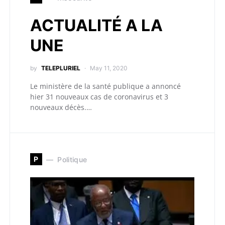
ACTUALITÉ A LA
UNE
by
TELEPLURIEL
May 11, 2020
Le ministère de la santé publique a annoncé
hier 31 nouveaux cas de coronavirus et 3
nouveaux décès.…
P
Politique