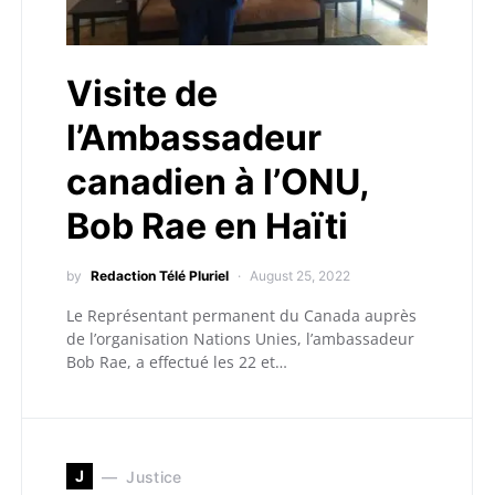
Visite de
l’Ambassadeur
canadien à l’ONU,
Bob Rae en Haïti
by
Redaction Télé Pluriel
August 25, 2022
Le Représentant permanent du Canada auprès
de l’organisation Nations Unies, l’ambassadeur
Bob Rae, a effectué les 22 et…
J
Justice