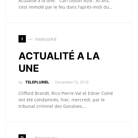
Actualité à la une: Carl Udson Azor, 30 ans,
s’est immolé par le feu dans l’après-midi du…
I
Insécurité
ACTUALITÉ A LA
UNE
by
TELEPLURIEL
December 12, 2019
Clifford Brandt, Rico Pierre-Val et Edner Comé
ont été condamnés, hier, mercredi, par le
tribunal criminel des Gonaïves,…
D