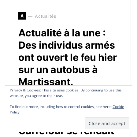
A
Actualités
Actualité à la une :
Des individus armés
ont ouvert le feu hier
sur un autobus à
Martissant.
Privacy & Cookies: This site uses cookies. By continuing to use this
Privacy & Cookies: This site uses cookies. By continuing to use this
Privacy & Cookies: This site uses cookies. By continuing to use this
Privacy & Cookies: This site uses cookies. By continuing to use this
Plusieurs passagers
website, you agree to their use.
website, you agree to their use.
website, you agree to their use.
website, you agree to their use.
ont été blessés. Le
To find out more, including how to control cookies, see here:
To find out more, including how to control cookies, see here:
To find out more, including how to control cookies, see here:
To find out more, including how to control cookies, see here:
Cookie
Cookie
Cookie
Cookie
Policy
Policy
Policy
Policy
bus qui revenait de
Carrefour se rendait