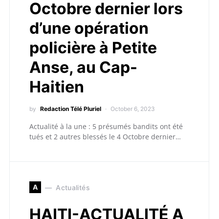
Octobre dernier lors
d’une opération
policière à Petite
Anse, au Cap-
Haitien
by
Redaction Télé Pluriel
October 6, 2023
Actualité à la une : 5 présumés bandits ont été
tués et 2 autres blessés le 4 Octobre dernier…
A
Actualités
HAITI-ACTUALITÉ A