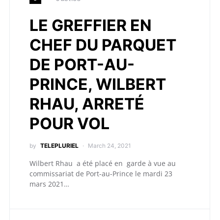
LE GREFFIER EN
CHEF DU PARQUET
DE PORT-AU-
PRINCE, WILBERT
RHAU, ARRETÉ
POUR VOL
by
TELEPLURIEL
March 24, 2021
Wilbert Rhau a été placé en garde à vue au
commissariat de Port-au-Prince le mardi 23
mars 2021…