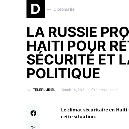
D
Diplomatie
LA RUSSIE PR
HAITI POUR RÉ
SÉCURITÉ ET L
POLITIQUE
by
TELEPLURIEL
March 14, 2021
1 minute read
Le climat sécuritaire en Hait
cette situation.