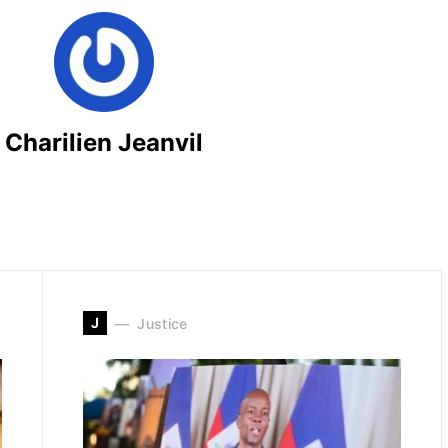
Charilien Jeanvil
J
Justice