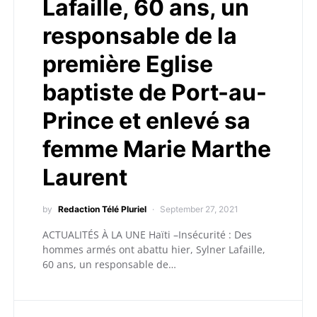
Lafaille, 60 ans, un
responsable de la
première Eglise
baptiste de Port-au-
Prince et enlevé sa
femme Marie Marthe
Laurent
by
Redaction Télé Pluriel
September 27, 2021
ACTUALITÉS À LA UNE Haïti –Insécurité : Des
hommes armés ont abattu hier, Sylner Lafaille,
60 ans, un responsable de…