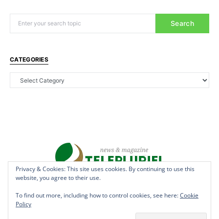
Search
CATEGORIES
Privacy & Cookies: This site uses cookies. By continuing to use this
Privacy & Cookies: This site uses cookies. By continuing to use this
website, you agree to their use.
website, you agree to their use.
Copyright © 2022 - teleplurielhaiti.com | *** Designed, Managed &
Hosted by
AllSuper.Info
***| All Rights Reserved
To find out more, including how to control cookies, see here:
To find out more, including how to control cookies, see here:
Cookie
Cookie
Policy
Policy
Terms
Privacy
Aff Disclosure
Anti Spam
Cookies
DMCAN
Disclaimer
Contact