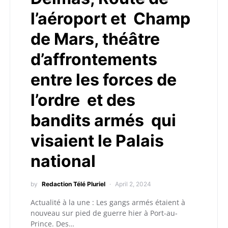
l’aéroport et Champ
de Mars, théâtre
d’affrontements
entre les forces de
l’ordre et des
bandits armés qui
visaient le Palais
national
by
Redaction Télé Pluriel
April 2, 2024
Actualité à la une : Les gangs armés étaient à
nouveau sur pied de guerre hier à Port-au-
Prince. Des…