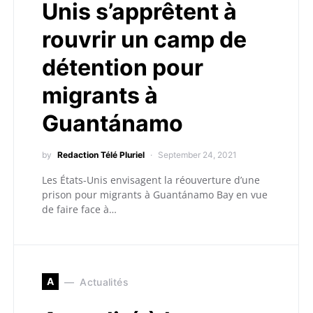
Unis s’apprêtent à
rouvrir un camp de
détention pour
migrants à
Guantánamo
by
Redaction Télé Pluriel
September 24, 2021
Les États-Unis envisagent la réouverture d’une
prison pour migrants à Guantánamo Bay en vue
de faire face à…
A
Actualités