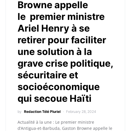
Browne appelle
le premier ministre
Ariel Henry à se
retirer pour faciliter
une solution à la
grave crise politique,
sécuritaire et
socioéconomique
qui secoue Haïti
by
Redaction Télé Pluriel
February 28, 2024
Actualité à la une : Le premier ministre
d’Antigua-et-Barbuda, Gaston Browne appelle le