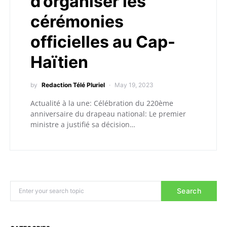
d’organiser les
cérémonies
officielles au Cap-
Haïtien
by
Redaction Télé Pluriel
May 19, 2023
Actualité à la une: Célébration du 220ème
anniversaire du drapeau national: Le premier
ministre a justifié sa décision…
Search