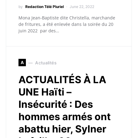
by
Redaction Télé Pluriel
June 22, 2022
Mona Jean-Baptiste dite Christella, marchande
de fritures, a été enlevée dans la soirée du 20
juin 2022 par des…
A
Actualités
ACTUALITÉS À LA
UNE Haïti –
Insécurité : Des
hommes armés ont
abattu hier, Sylner