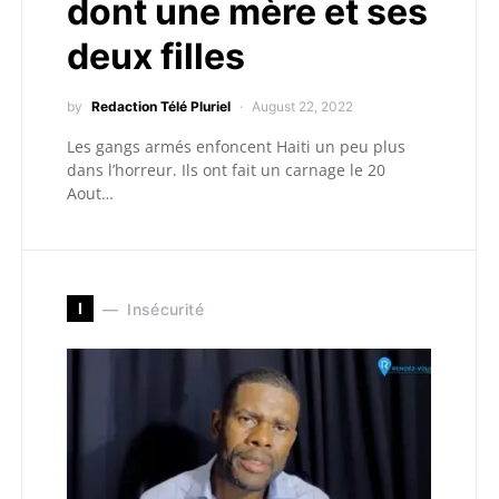
dont une mère et ses
deux filles
by
Redaction Télé Pluriel
August 22, 2022
Les gangs armés enfoncent Haiti un peu plus
dans l’horreur. Ils ont fait un carnage le 20
Aout…
I
Insécurité