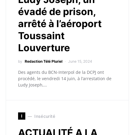
évadé de prison,
arrêté à l’aéroport
Toussaint
Louverture
by
Redaction Télé Pluriel
June 15, 2024
Des agents du BCN-Interpol de la DCPJ ont
procédé, le vendredi 14 juin, à l’arrestation de
Ludy Joseph,…
I
Insécurité
ACTUALITÉ A LA