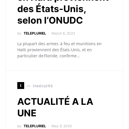
des États-Unis,
selon l’ONUDC
by
TELEPLURIEL
March 6, 2023
La plupart des armes à feu et munitions en
Haïti proviennent des États-Unis, et en
particulier de Floride, confirme…
I
Insécurité
ACTUALITÉ A LA
UNE
by
TELEPLURIEL
May 9, 2020