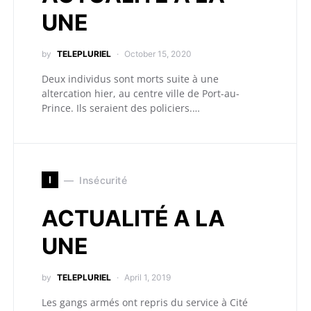
UNE
by
TELEPLURIEL
October 15, 2020
Deux individus sont morts suite à une
altercation hier, au centre ville de Port-au-
Prince. Ils seraient des policiers.…
I
Insécurité
ACTUALITÉ A LA
UNE
by
TELEPLURIEL
April 1, 2019
Les gangs armés ont repris du service à Cité