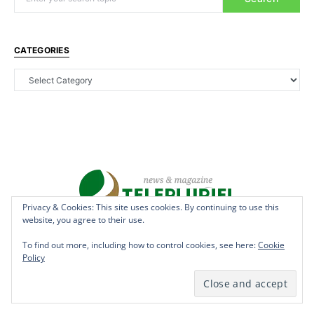
CATEGORIES
Privacy & Cookies: This site uses cookies. By continuing to use this
Privacy & Cookies: This site uses cookies. By continuing to use this
website, you agree to their use.
website, you agree to their use.
Copyright © 2022 - teleplurielhaiti.com | *** Designed, Managed &
Hosted by
AllSuper.Info
***| All Rights Reserved
To find out more, including how to control cookies, see here:
To find out more, including how to control cookies, see here:
Cookie
Cookie
Policy
Policy
Terms
Privacy
Aff Disclosure
Anti Spam
Cookies
DMCAN
Disclaimer
Contact