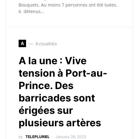
Bouquets. Au moins 7 personnes ont été tuées.
6 détenus…
A
Actualités
A la une : Vive
tension à Port-au-
Prince. Des
barricades sont
érigées sur
plusieurs artères
by
TELEPLURIEL
January 26, 2023