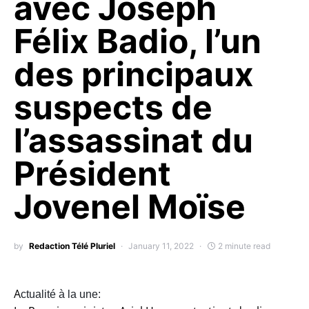
avec Joseph
Félix Badio, l’un
des principaux
suspects de
l’assassinat du
Président
Jovenel Moïse
by
Redaction Télé Pluriel
January 11, 2022
2 minute read
A
ctualité à la une: