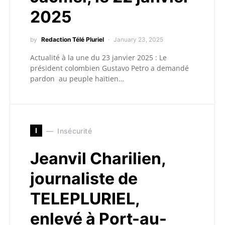
2025
by
Redaction Télé Pluriel
January 23, 2025
Actualité à la une du 23 janvier 2025 : Le
président colombien Gustavo Petro a demandé
pardon au peuple haïtien…
I
Insécurité
Jeanvil Charilien,
journaliste de
TELEPLURIEL,
enlevé à Port-au-