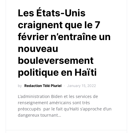
Les États-Unis
craignent que le 7
février n’entraîne un
nouveau
bouleversement
politique en Haïti
by
Redaction Télé Pluriel
January 15, 2022
L’administration Biden et les services de
renseignement américains sont très
préoccupés par le fait qu’Haïti s’approche d’un
dangereux tournant…