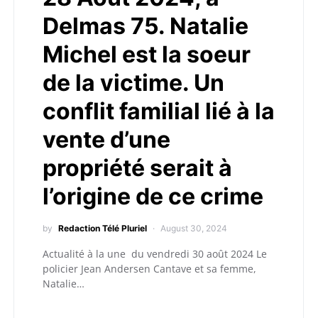
Delmas 75. Natalie
Michel est la soeur
de la victime. Un
conflit familial lié à la
vente d’une
propriété serait à
l’origine de ce crime
by
Redaction Télé Pluriel
August 30, 2024
Actualité à la une du vendredi 30 août 2024 Le
policier Jean Andersen Cantave et sa femme,
Natalie…