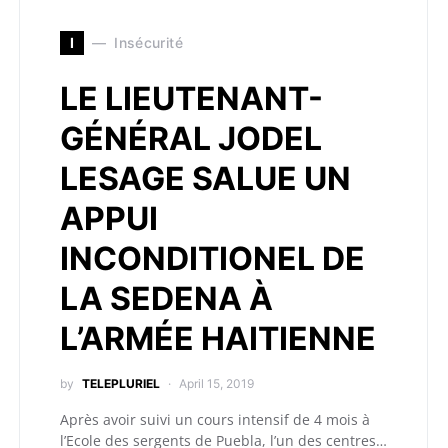
I
Insécurité
LE LIEUTENANT-
GÉNÉRAL JODEL
LESAGE SALUE UN
APPUI
INCONDITIONEL DE
LA SEDENA À
L’ARMÉE HAITIENNE
by
TELEPLURIEL
April 15, 2019
Après avoir suivi un cours intensif de 4 mois à
l’Ecole des sergents de Puebla, l’un des centres…