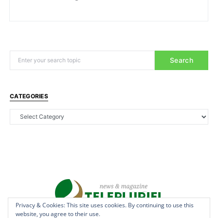
Search
CATEGORIES
Privacy & Cookies: This site uses cookies. By continuing to use this
Privacy & Cookies: This site uses cookies. By continuing to use this
website, you agree to their use.
website, you agree to their use.
Copyright © 2022 - teleplurielhaiti.com | *** Designed, Managed &