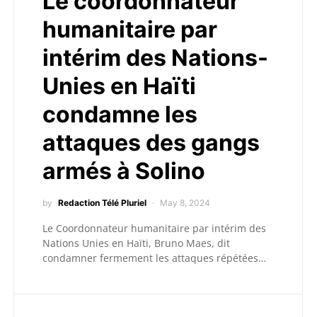
Le coordonnateur
humanitaire par
intérim des Nations-
Unies en Haïti
condamne les
attaques des gangs
armés à Solino
by
Redaction Télé Pluriel
May 8, 2024
Le Coordonnateur humanitaire par intérim des
Nations Unies en Haïti, Bruno Maes, dit
condamner fermement les attaques répétées…