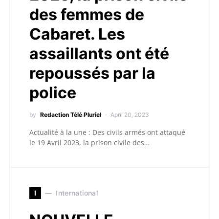
des femmes de
Cabaret. Les
assaillants ont été
repoussés par la
police
by
Redaction Télé Pluriel
April 20, 2023
Actualité à la une : Des civils armés ont attaqué
le 19 Avril 2023, la prison civile des…
I
International