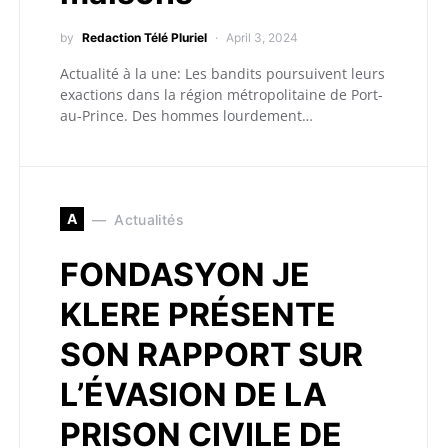
by
Redaction Télé Pluriel
April 3, 2024
Actualité à la une: Les bandits poursuivent leurs
exactions dans la région métropolitaine de Port-
au-Prince. Des hommes lourdement…
A
Actualités
FONDASYON JE
KLERE PRÉSENTE
SON RAPPORT SUR
L’ÉVASION DE LA
PRISON CIVILE DE