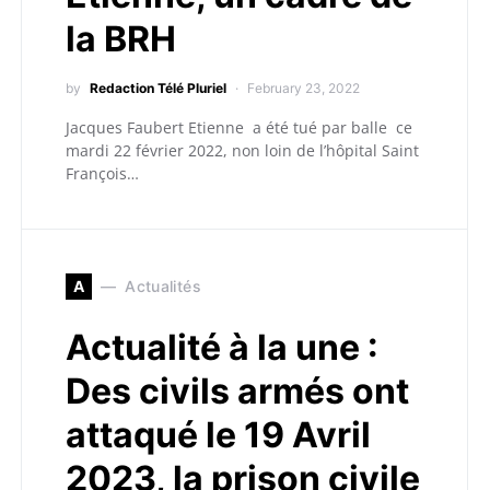
la BRH
by
Redaction Télé Pluriel
February 23, 2022
Jacques Faubert Etienne a été tué par balle ce
mardi 22 février 2022, non loin de l’hôpital Saint
François…
A
Actualités
Actualité à la une :
Des civils armés ont
attaqué le 19 Avril
2023, la prison civile