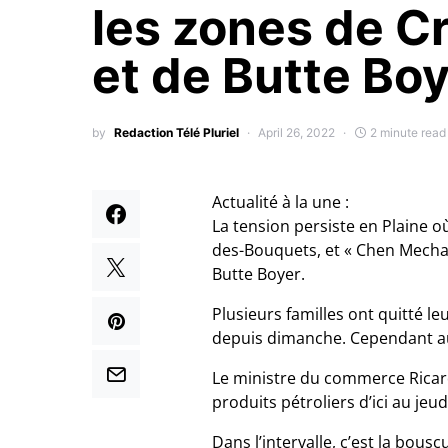
les zones de C
et de Butte Bo
by
Redaction Télé Pluriel
April 26, 2022
2 minute read
Actualité à la une :
La tension persiste en Plaine o
des-Bouquets, et « Chen Mechan
Butte Boyer.
Plusieurs familles ont quitté l
depuis dimanche. Cependant au
Le ministre du commerce Ricard
produits pétroliers d’ici au jeud
Dans l’intervalle, c’est la bou