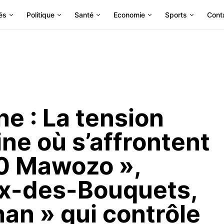
és
Politique
Santé
Economie
Sports
Cont
ne : La tension
ine où s’affrontent
00 Mawozo »,
ix-des-Bouquets,
an » qui contrôle