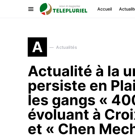
Accueil
Actualit
A
Actualités
Actualité à la u
persiste en Pla
les gangs « 4
évoluant à Cro
et « Chen Mech