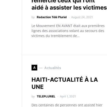
remercie ceux qui l’ont
aidé à assister les victimes
by
Redaction Télé Pluriel
August 24, 2021
Le Mouvement EN AVANT était aux premières
lignes des associations volant au secours des
victimes du tremblement de…
A
Actualités
HAITI-ACTUALITÉ À LA
UNE
by
TELEPLURIEL
April 1, 2021
Des centaines de personnes ont assisté hier