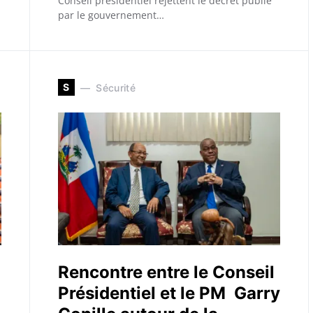
Conseil présidentiel rejettent le décret publié
par le gouvernement…
S
Sécurité
Rencontre entre le Conseil
Présidentiel et le PM Garry