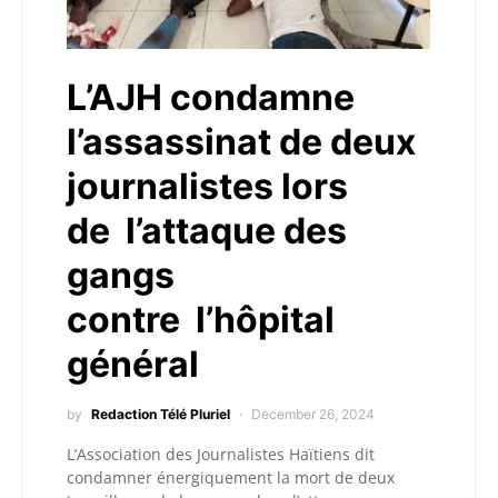
L’AJH condamne
l’assassinat de deux
journalistes lors
de l’attaque des
gangs
contre l’hôpital
général
by
Redaction Télé Pluriel
December 26, 2024
L’Association des Journalistes Haïtiens dit
condamner énergiquement la mort de deux