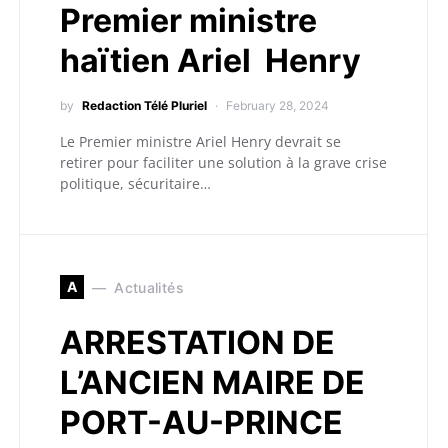
Premier ministre
haïtien Ariel Henry
by
Redaction Télé Pluriel
February 28, 2024
Le Premier ministre Ariel Henry devrait se
retirer pour faciliter une solution à la grave crise
politique, sécuritaire…
A
Actualités
ARRESTATION DE
L’ANCIEN MAIRE DE
PORT-AU-PRINCE