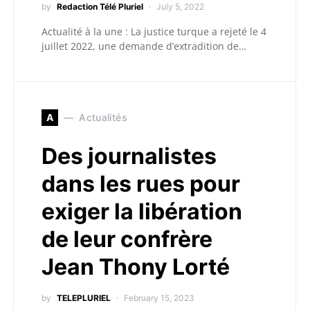
by
Redaction Télé Pluriel
July 5, 2022
Actualité à la une : La justice turque a rejeté le 4
juillet 2022, une demande d’extradition de…
A
Actualités
Des journalistes
dans les rues pour
exiger la libération
de leur confrère
Jean Thony Lorté
by
TELEPLURIEL
February 15, 2023