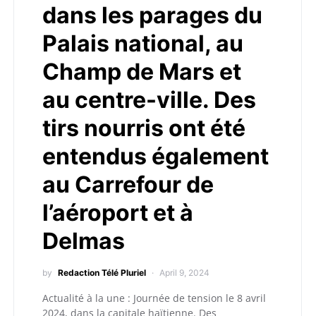
dans les parages du
Palais national, au
Champ de Mars et
au centre-ville. Des
tirs nourris ont été
entendus également
au Carrefour de
l’aéroport et à
Delmas
by
Redaction Télé Pluriel
April 9, 2024
Actualité à la une : Journée de tension le 8 avril
2024, dans la capitale haïtienne. Des