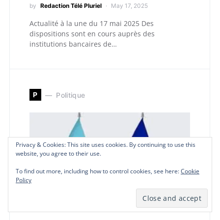
by
Redaction Télé Pluriel
May 17, 2025
Actualité à la une du 17 mai 2025 Des
dispositions sont en cours auprès des
institutions bancaires de…
P
Politique
Privacy & Cookies: This site uses cookies. By continuing to use this
Privacy & Cookies: This site uses cookies. By continuing to use this
Privacy & Cookies: This site uses cookies. By continuing to use this
website, you agree to their use.
website, you agree to their use.
website, you agree to their use.
To find out more, including how to control cookies, see here:
To find out more, including how to control cookies, see here:
To find out more, including how to control cookies, see here:
Cookie
Cookie
Cookie
Policy
Policy
Policy