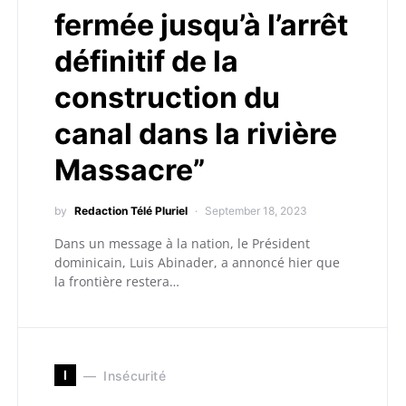
fermée jusqu’à l’arrêt
définitif de la
construction du
canal dans la rivière
Massacre”
by
Redaction Télé Pluriel
September 18, 2023
Dans un message à la nation, le Président
dominicain, Luis Abinader, a annoncé hier que
la frontière restera…
I
Insécurité