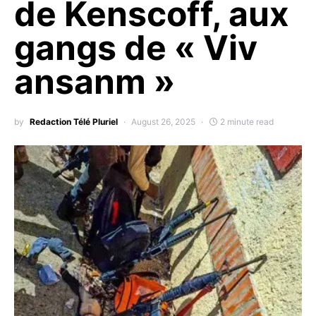
de Kenscoff, aux
gangs de « Viv
ansanm »
by
Redaction Télé Pluriel
August 26, 2025
2 minute read