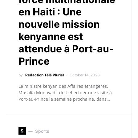
en Haiti : Une
nouvelle mission
kenyanne est
attendue à Port-au-
Prince
by
Redaction Télé Pluriel
October 14, 2023
Le ministre kenyan des Affaires étrangères,
Musalia Mudavadi, doit effectuer une visite à
Port-au-Prince la semaine prochaine, dans…
S
Sports