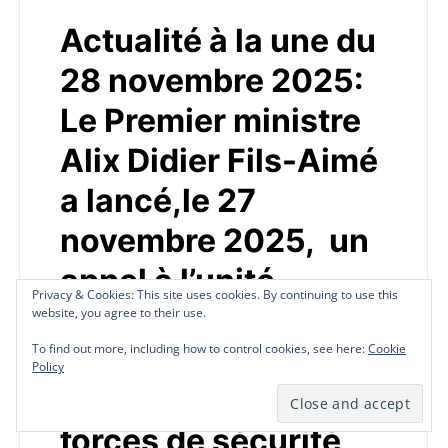
Actualité à la une du
28 novembre 2025:
Le Premier ministre
Alix Didier Fils-Aimé
a lancé,le 27
novembre 2025, un
appel à l’unité
Privacy & Cookies: This site uses cookies. By continuing to use this
Privacy & Cookies: This site uses cookies. By continuing to use this
Privacy & Cookies: This site uses cookies. By continuing to use this
nationale renforcée,
website, you agree to their use.
website, you agree to their use.
website, you agree to their use.
To find out more, including how to control cookies, see here:
To find out more, including how to control cookies, see here:
To find out more, including how to control cookies, see here:
Cookie
Cookie
Cookie
seule capable, selon
Policy
Policy
Policy
lui de soutenir les
forces de sécurité,