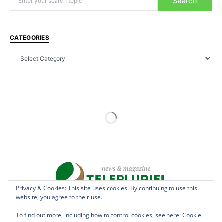
Search
CATEGORIES
Privacy & Cookies: This site uses cookies. By continuing to use this
website, you agree to their use.
Copyright © 2022 - teleplurielhaiti.com | *** Designed, Managed &
Hosted by
AllSuper.Info
***| All Rights Reserved
To find out more, including how to control cookies, see here:
Cookie