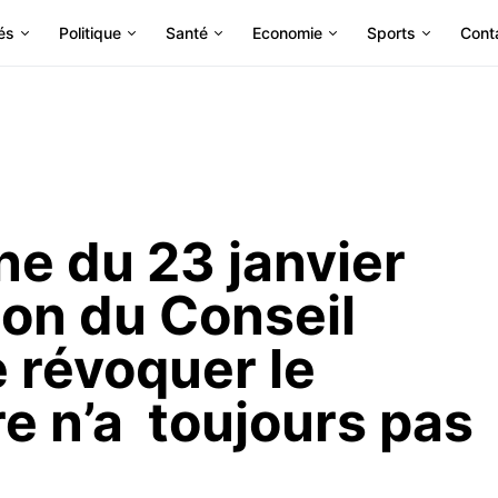
és
Politique
Santé
Economie
Sports
Cont
une du 23 janvier
ion du Conseil
 révoquer le
e n’a toujours pas