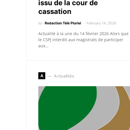
issu de la cour de
cassation
by
Redaction Télé Pluriel
February 14, 2026
Actualité à la une du 14 février 2026 Alors que
le CSPJ interdit aux magistrats de participer
aux…
A
Actualités