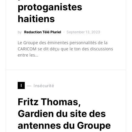
protoganistes
haitiens
by
Redaction Télé Pluriel
September 13, 2023
Le Groupe des éminentes personnalités de la
CARICOM se dit déçu que le ton des discussions
entre les…
I
Insécurité
Fritz Thomas,
Gardien du site des
antennes du Groupe