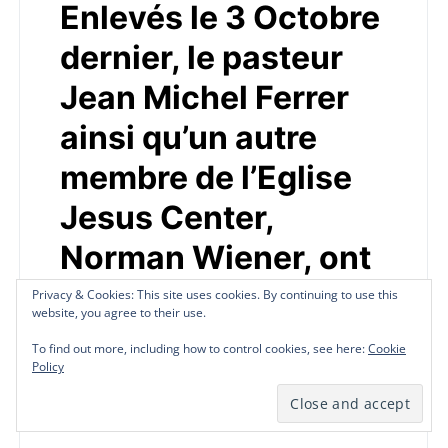
Enlevés le 3 Octobre
dernier, le pasteur
Jean Michel Ferrer
ainsi qu’un autre
membre de l’Eglise
Jesus Center,
Norman Wiener, ont
été libérés hier soir
Privacy & Cookies: This site uses cookies. By continuing to use this
Privacy & Cookies: This site uses cookies. By continuing to use this
Privacy & Cookies: This site uses cookies. By continuing to use this
website, you agree to their use.
website, you agree to their use.
website, you agree to their use.
by
Redaction Télé Pluriel
October 26, 2021
To find out more, including how to control cookies, see here:
To find out more, including how to control cookies, see here:
To find out more, including how to control cookies, see here:
Cookie
Cookie
Cookie
Policy
Policy
Policy
Actualité à la une Enlevés le 3 Octobre dernier,
le pasteur Jean Michel Ferrer ainsi qu’un autre
membre…