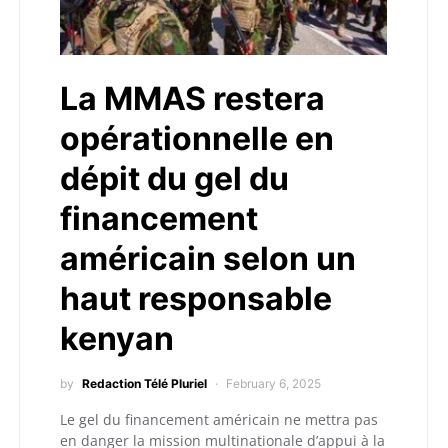
La MMAS restera
opérationnelle en
dépit du gel du
financement
américain selon un
haut responsable
kenyan
by
Redaction Télé Pluriel
February 6, 2025
Le gel du financement américain ne mettra pas
en danger la mission multinationale d’appui à la