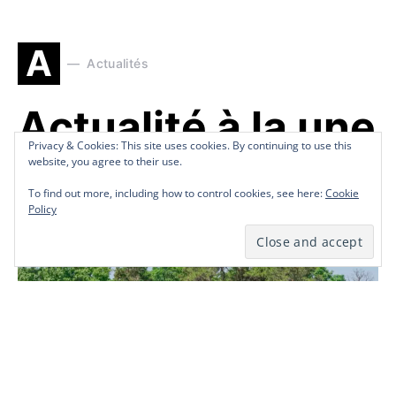
A
Actualités
Actualité à la une
Privacy & Cookies: This site uses cookies. By continuing to use this
Privacy & Cookies: This site uses cookies. By continuing to use this
du 19 juin 2026:
website, you agree to their use.
website, you agree to their use.
To find out more, including how to control cookies, see here:
To find out more, including how to control cookies, see here:
Cookie
Cookie
Policy
Policy
by
Redaction Télé Pluriel
June 19, 2026
1 minute read