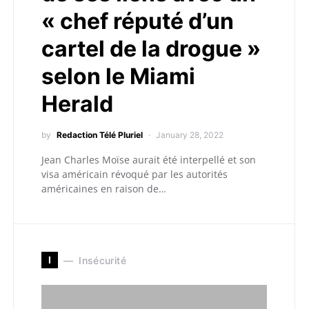
« chef réputé d’un
cartel de la drogue »
selon le Miami
Herald
by
Redaction Télé Pluriel
January 28, 2022
Jean Charles Moïse aurait été interpellé et son
visa américain révoqué par les autorités
américaines en raison de…
I
Insécurité