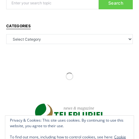
Search
CATEGORIES
Privacy & Cookies: This site uses cookies. By continuing to use this
website, you agree to their use.
Copyright © 2022 - teleplurielhaiti.com | *** Designed, Managed &
Hosted by
AllSuper.Info
***| All Rights Reserved
To find out more, including how to control cookies, see here:
Cookie