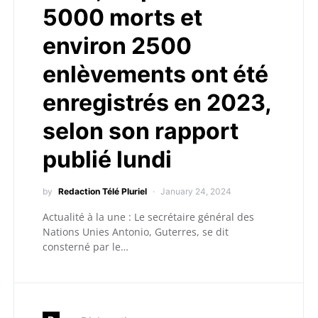
5000 morts et
environ 2500
enlèvements ont été
enregistrés en 2023,
selon son rapport
publié lundi
by
Redaction Télé Pluriel
January 24, 2024
Actualité à la une : Le secrétaire général des
Nations Unies Antonio, Guterres, se dit
consterné par le…