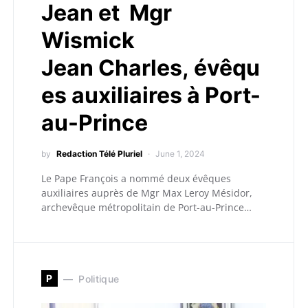
Jean et Mgr
Wismick
Jean Charles, évêqu
es auxiliaires à Port-
au-Prince
by
Redaction Télé Pluriel
June 1, 2024
Le Pape François a nommé deux évêques
auxiliaires auprès de Mgr Max Leroy Mésidor,
archevêque métropolitain de Port-au-Prince…
P
Politique