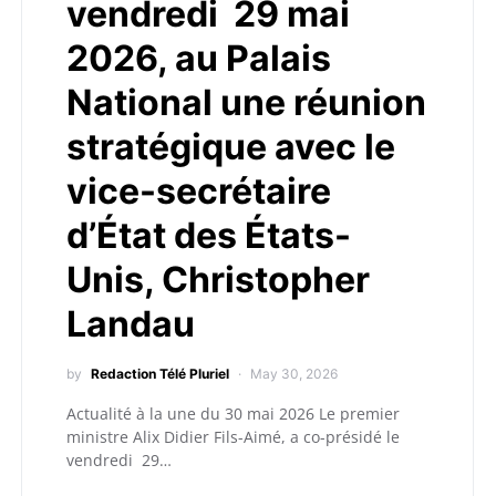
vendredi 29 mai
2026, au Palais
National une réunion
stratégique avec le
vice-secrétaire
d’État des États-
Unis, Christopher
Landau
by
Redaction Télé Pluriel
May 30, 2026
Actualité à la une du 30 mai 2026 Le premier
ministre Alix Didier Fils-Aimé, a co-présidé le
vendredi 29…