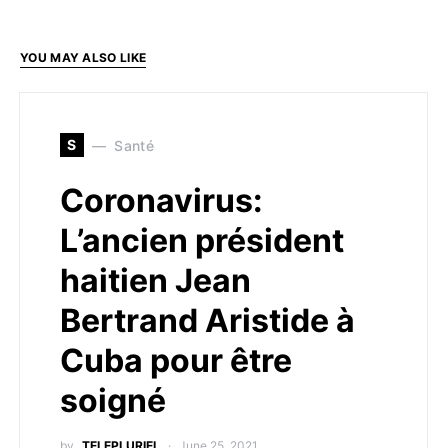
YOU MAY ALSO LIKE
S
Santé
Coronavirus:
L’ancien président
haitien Jean
Bertrand Aristide à
Cuba pour être
soigné
by
TELEPLURIEL
June 25, 2021