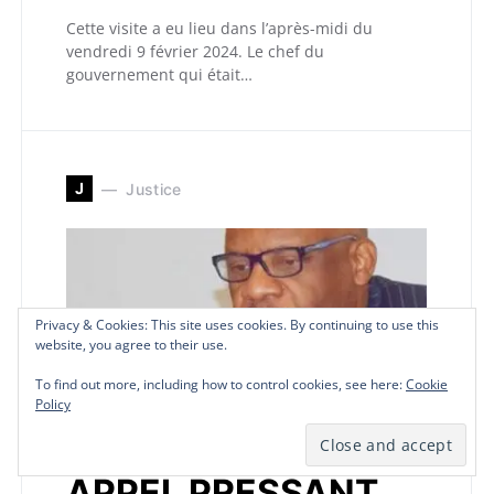
Cette visite a eu lieu dans l’après-midi du
vendredi 9 février 2024. Le chef du
gouvernement qui était…
J
Justice
Privacy & Cookies: This site uses cookies. By continuing to use this
Privacy & Cookies: This site uses cookies. By continuing to use this
Privacy & Cookies: This site uses cookies. By continuing to use this
website, you agree to their use.
website, you agree to their use.
website, you agree to their use.
To find out more, including how to control cookies, see here:
To find out more, including how to control cookies, see here:
To find out more, including how to control cookies, see here:
Cookie
Cookie
Cookie
Policy
Policy
Policy
APPEL PRESSANT