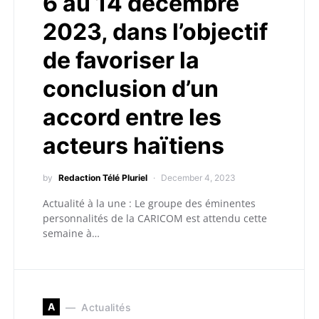
6 au 14 décembre
2023, dans l’objectif
de favoriser la
conclusion d’un
accord entre les
acteurs haïtiens
by
Redaction Télé Pluriel
December 4, 2023
Actualité à la une : Le groupe des éminentes
personnalités de la CARICOM est attendu cette
semaine à…
A
Actualités