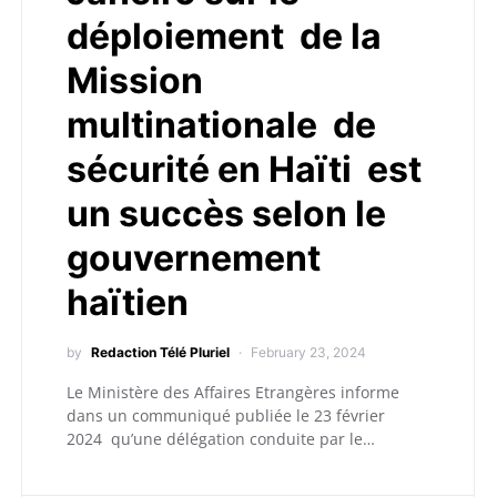
déploiement de la
Mission
multinationale de
sécurité en Haïti est
un succès selon le
gouvernement
haïtien
by
Redaction Télé Pluriel
February 23, 2024
Le Ministère des Affaires Etrangères informe
dans un communiqué publiée le 23 février
2024 qu’une délégation conduite par le…