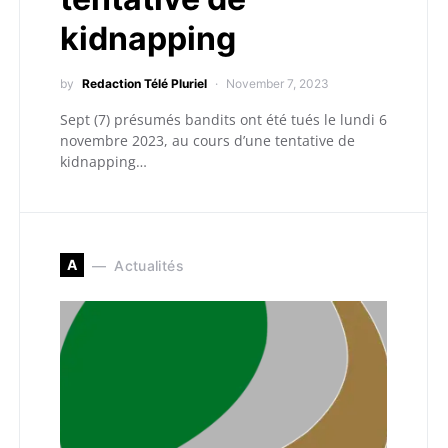
kidnapping
by
Redaction Télé Pluriel
November 7, 2023
Sept (7) présumés bandits ont été tués le lundi 6
novembre 2023, au cours d’une tentative de
kidnapping…
A
Actualités