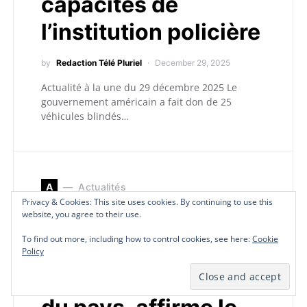
capacités de
l’institution policière
by
Redaction Télé Pluriel
December 29, 2025
Actualité à la une du 29 décembre 2025 Le
gouvernement américain a fait don de 25
véhicules blindés…
A
Actualités
Privacy & Cookies: This site uses cookies. By continuing to use this
Privacy & Cookies: This site uses cookies. By continuing to use this
website, you agree to their use.
website, you agree to their use.
Actualité à la une:
To find out more, including how to control cookies, see here:
To find out more, including how to control cookies, see here:
Cookie
Cookie
L’insécurité demeure
Policy
Policy
la principale priorité