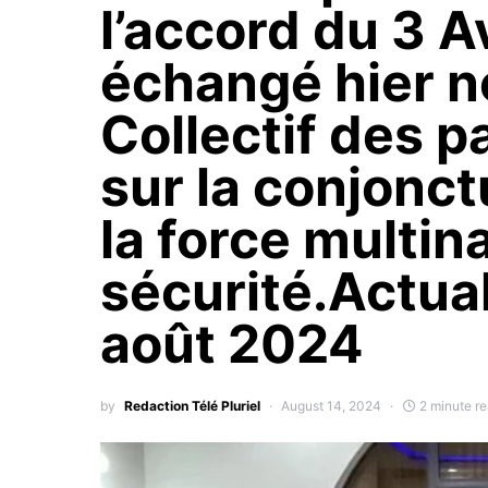
l’accord du 3 Av
échangé hier 
Collectif des p
sur la conjonctu
la force multina
sécurité.Actual
août 2024
by
Redaction Télé Pluriel
August 14, 2024
2 minute r