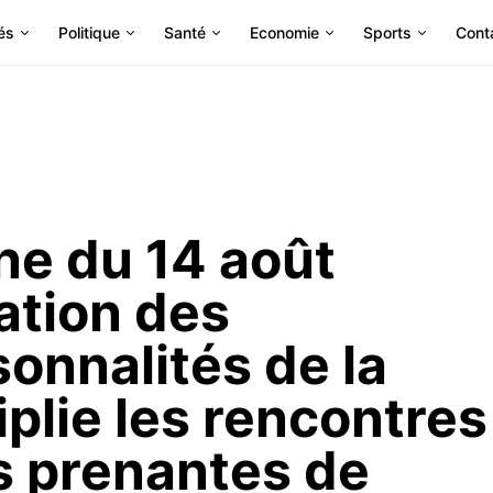
és
Politique
Santé
Economie
Sports
Cont
une du 14 août
ation des
onnalités de la
lie les rencontres
es prenantes de