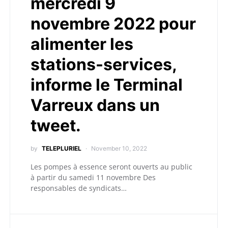
mercredi 9
novembre 2022 pour
alimenter les
stations-services,
informe le Terminal
Varreux dans un
tweet.
by
TELEPLURIEL
November 10, 2022
Les pompes à essence seront ouverts au public
à partir du samedi 11 novembre Des
responsables de syndicats…