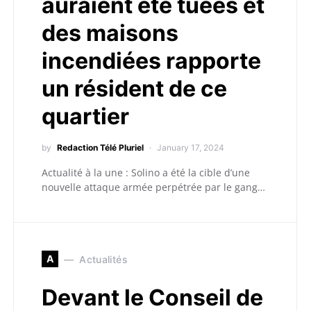
auraient été tuées et
des maisons
incendiées rapporte
un résident de ce
quartier
by
Redaction Télé Pluriel
January 17, 2024
Actualité à la une : Solino a été la cible d’une
nouvelle attaque armée perpétrée par le gang…
A
Actualités
Devant le Conseil de