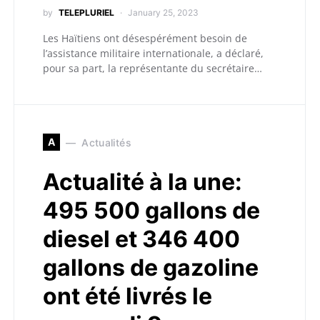
by
TELEPLURIEL
January 25, 2023
Les Haïtiens ont désespérément besoin de
l’assistance militaire internationale, a déclaré,
pour sa part, la représentante du secrétaire…
A
Actualités
Actualité à la une:
495 500 gallons de
diesel et 346 400
gallons de gazoline
ont été livrés le