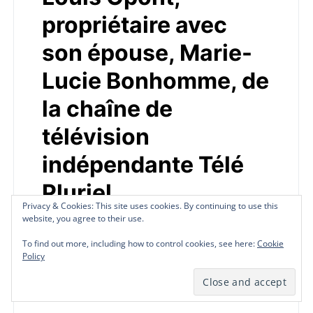
propriétaire avec
son épouse, Marie-
Lucie Bonhomme, de
la chaîne de
télévision
indépendante Télé
Pluriel
Privacy & Cookies: This site uses cookies. By continuing to use this
Privacy & Cookies: This site uses cookies. By continuing to use this
Privacy & Cookies: This site uses cookies. By continuing to use this
website, you agree to their use.
website, you agree to their use.
website, you agree to their use.
by
Redaction Télé Pluriel
June 28, 2023
To find out more, including how to control cookies, see here:
To find out more, including how to control cookies, see here:
To find out more, including how to control cookies, see here:
Cookie
Cookie
Cookie
Actualité à la une : Reporters sans frontières
Policy
Policy
Policy
presse les autorités haïtiennes de redoubler
d’efforts pour obtenir la libération de Pierre…