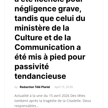
négligence grave,
tandis que celui du
ministère de la
Culture et de la
Communication a
été mis à pied pour
passivité
tendancieuse
by
Redaction Télé Pluriel
April 15, 2026
Actualité à la une du 15 avril 2026 Des têtes
tombent après la tragédie de la Citadelle. Deux
responsables…