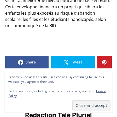
visant à améliorer le niveau éducatif de base en Haïti.
Cette enveloppe financera un projet qui ciblera les
enfants les plus exposés au risque d’abandon
scolaire, les filles et les étudiants handicapés, selon
un communiqué de la BID.
Share
Tweet
Privacy & Cookies: This site uses cookies. By continuing to use this
Privacy & Cookies: This site uses cookies. By continuing to use this
Privacy & Cookies: This site uses cookies. By continuing to use this
website, you agree to their use.
website, you agree to their use.
website, you agree to their use.
To find out more, including how to control cookies, see here:
To find out more, including how to control cookies, see here:
To find out more, including how to control cookies, see here:
Cookie
Cookie
Cookie
Policy
Policy
Policy
Redaction Télé Pluriel