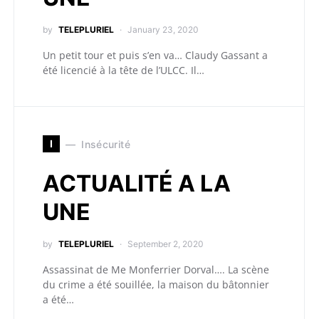
by
TELEPLURIEL
January 23, 2020
Un petit tour et puis s’en va… Claudy Gassant a
été licencié à la tête de l’ULCC. Il…
I
Insécurité
ACTUALITÉ A LA
UNE
by
TELEPLURIEL
September 2, 2020
Assassinat de Me Monferrier Dorval…. La scène
du crime a été souillée, la maison du bâtonnier
a été…