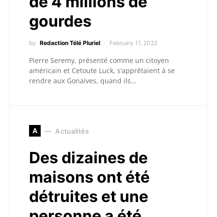
de 4 millions de
gourdes
by
Redaction Télé Pluriel
February 11, 2022
Pierre Seremy, présenté comme un citoyen
américain et Cetoute Luck, s’apprêtaient à se
rendre aux Gonaïves, quand ils…
A
Actualités
Des dizaines de
maisons ont été
détruites et une
personne a été