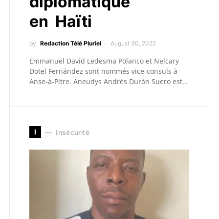
diplomatique
en Haïti
by
Redaction Télé Pluriel
August 30, 2022
Emmanuel David Ledesma Polanco et Nelcary
Dotel Fernández sont nommés vice-consuls à
Anse-à-Pitre. Aneudys Andrés Durán Suero est…
I
Insécurité