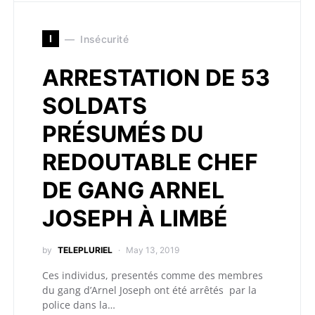
I
Insécurité
ARRESTATION DE 53
SOLDATS
PRÉSUMÉS DU
REDOUTABLE CHEF
DE GANG ARNEL
JOSEPH À LIMBÉ
by
TELEPLURIEL
May 13, 2019
Ces individus, presentés comme des membres
du gang d’Arnel Joseph ont été arrêtés par la
police dans la…