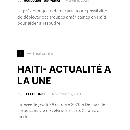
by
Redaction Télé Pluriel
March 6, 2024
Le président Joe Biden écarte toute possibilité
de déployer des troupes américaines en Haïti
pour aider à résoudre…
I
Insécurité
HAITI- ACTUALITÉ A
LA UNE
by
TELEPLURIEL
November 3, 2020
Enlevée le jeudi 29 octobre 2020 à Delmas, le
corps sans vie d’Evelyne Sincère, 22 ans, à
moitié…