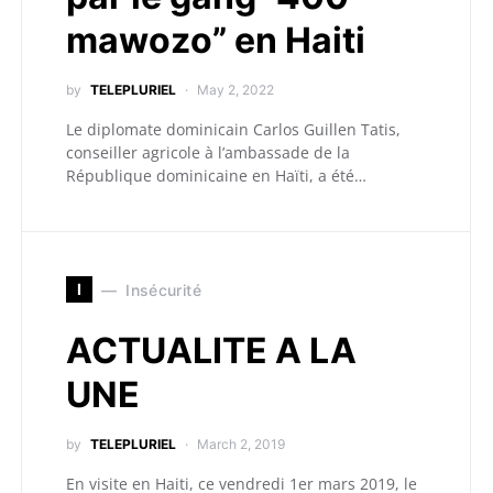
mawozo” en Haiti
by
TELEPLURIEL
May 2, 2022
Le diplomate dominicain Carlos Guillen Tatis,
conseiller agricole à l’ambassade de la
République dominicaine en Haïti, a été…
I
Insécurité
ACTUALITE A LA
UNE
by
TELEPLURIEL
March 2, 2019
En visite en Haiti, ce vendredi 1er mars 2019, le