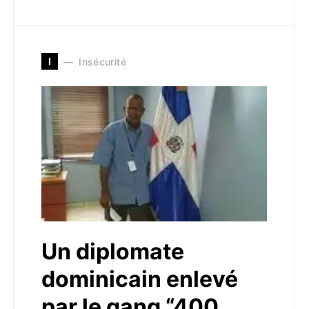
I
Insécurité
Un diplomate
dominicain enlevé
par le gang “400