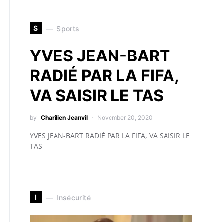
S
Sports
YVES JEAN-BART
RADIÉ PAR LA FIFA,
VA SAISIR LE TAS
by
Charilien Jeanvil
November 20, 2020
YVES JEAN-BART RADIÉ PAR LA FIFA, VA SAISIR LE
TAS
I
Insécurité