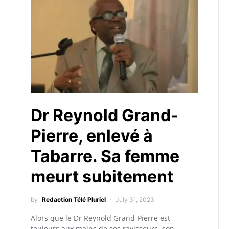
Dr Reynold Grand-
Pierre, enlevé à
Tabarre. Sa femme
meurt subitement
by
Redaction Télé Pluriel
July 31, 2023
Alors que le Dr Reynold Grand-Pierre est
toujours aux mains de ses ravisseurs, son