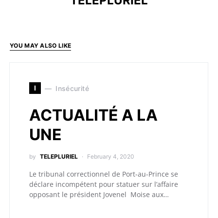
TELEPLURIEL
YOU MAY ALSO LIKE
I
Insécurité
ACTUALITÉ A LA
UNE
by
TELEPLURIEL
February 4, 2020
Le tribunal correctionnel de Port-au-Prince se
déclare incompétent pour statuer sur l’affaire
opposant le président Jovenel Moise aux…