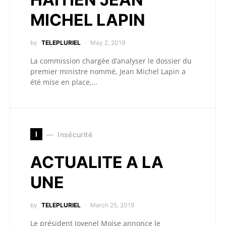
MICHEL LAPIN
by
TELEPLURIEL
May 2, 2019
La commission chargée d’analyser le dossier du
premier ministre nommé, Jean Michel Lapin a
été mise en place,…
I
Insécurité
ACTUALITE A LA
UNE
by
TELEPLURIEL
March 25, 2019
Le président Jovenel Moise annonce le