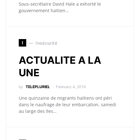
Sous-secrétaire David Hale a exhorté le
gouvernement haïtien…
I
Insécurité
ACTUALITE A LA
UNE
by
TELEPLURIEL
February 4, 2019
Une quinzaine de migrants haïtiens ont péri
dans le naufrage de leur embarcation, samedi
au large des Iles…