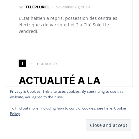
by
TELEPLURIEL
November 23, 2019
L’État haitien a repris, possession des centrales
électriques de Varreux 1 et 2 à Cité Soleil le
vendredi…
I
Insécurité
ACTUALITÉ A LA
UNE
Privacy & Cookies: This site uses cookies. By continuing to use this
Privacy & Cookies: This site uses cookies. By continuing to use this
Privacy & Cookies: This site uses cookies. By continuing to use this
Privacy & Cookies: This site uses cookies. By continuing to use this
website, you agree to their use.
website, you agree to their use.
website, you agree to their use.
website, you agree to their use.
by
TELEPLURIEL
November 9, 2019
To find out more, including how to control cookies, see here:
To find out more, including how to control cookies, see here:
To find out more, including how to control cookies, see here:
To find out more, including how to control cookies, see here:
Cookie
Cookie
Cookie
Cookie
Policy
Policy
Policy
Policy
Les travaux de la table de concertation ont
débuté hier, à l’hôtel Marriot. Sous les auspices
de la Passerelle,…