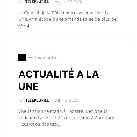
by
TELEPLURIEL
August 27, 2020
Le Conseil de la BRH montre ses muscles. La
UNIBANK écope d’une amende salée de plus de
865,4…
I
Insécurité
ACTUALITÉ A LA
UNE
by
TELEPLURIEL
July 10, 2020
Vive tension ce matin à Tabarre. Des pneus
enflammés sont érigés notamment à Carrefour
Fleuriot où des tirs…