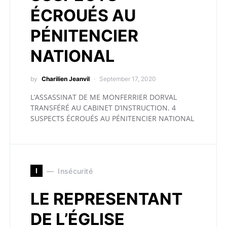
ÉCROUÉS AU
PÉNITENCIER
NATIONAL
by
Charilien Jeanvil
September 17, 2020
L’ASSASSINAT DE ME MONFERRIER DORVAL
TRANSFÉRÉ AU CABINET D’INSTRUCTION. 4
SUSPECTS ÉCROUÉS AU PÉNITENCIER NATIONAL
I
Insécurité
LE REPRESENTANT
DE L’ÉGLISE