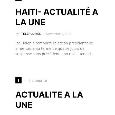
HAITI- ACTUALITÉ A
LA UNE
by
TELEPLURIEL
November 7, 2020
Joe Biden a remporté l’élection présidentielle
américaine au terme de quatre jours de
suspense sans précédent. Son rival, Donald…
I
Insécurité
ACTUALITE A LA
UNE