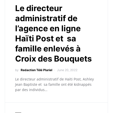
Le directeur
administratif de
l’agence en ligne
Haïti Post et sa
famille enlevés à
Croix des Bouquets
by
Redaction Télé Pluriel
June 20, 2022
Le directeur administratif de Haïti Post, Ashley
Jean Baptiste et sa famille ont été kidnappés
par des individus…