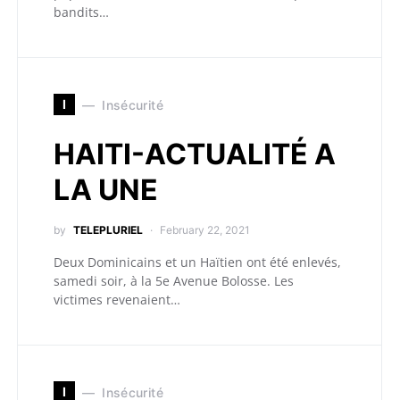
bandits…
I
Insécurité
HAITI-ACTUALITÉ A
LA UNE
by
TELEPLURIEL
February 22, 2021
Deux Dominicains et un Haïtien ont été enlevés,
samedi soir, à la 5e Avenue Bolosse. Les
victimes revenaient…
I
Insécurité