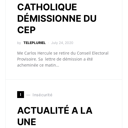
CATHOLIQUE
DÉMISSIONNE DU
CEP
by
TELEPLURIEL
July 24, 2020
Me Carlos Hercule se retire du Conseil Electoral
Provisoire. Sa lettre de démission a été
acheminée ce matin…
I
Insécurité
ACTUALITÉ A LA
UNE