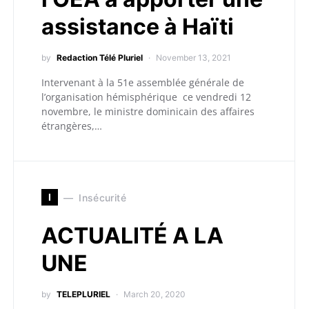
assistance à Haïti
by
Redaction Télé Pluriel
November 13, 2021
Intervenant à la 51e assemblée générale de
l’organisation hémisphérique ce vendredi 12
novembre, le ministre dominicain des affaires
étrangères,…
I
Insécurité
ACTUALITÉ A LA
UNE
by
TELEPLURIEL
March 20, 2020