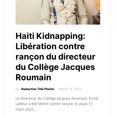
Haiti Kidnapping:
Libération contre
rançon du directeur
du Collège Jacques
Roumain
by
Redaction Télé Pluriel
March 18, 2022
Le directeur du Collège Jacques Roumain, Ernst
Lafleur a été libéré contre rançon le jeudi 17
mars 2022,…