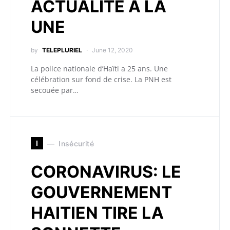
ACTUALITÉ A LA
UNE
by
TELEPLURIEL
June 12, 2020
La police nationale d’Haïti a 25 ans. Une
célébration sur fond de crise. La PNH est
secouée par…
I
Insécurité
CORONAVIRUS: LE
GOUVERNEMENT
HAITIEN TIRE LA