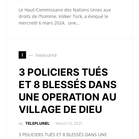
Le Haut-Commissaire des Nations Unies aux
droits de l’homme, Volker Türk, a évoqué le
mercredi 6 mars 2024, une…
I
Insécurité
3 POLICIERS TUÉS
ET 8 BLESSÉS DANS
UNE OPERATION AU
VILLAGE DE DIEU
by
TELEPLURIEL
March 13, 2021
3 POLICIERS TUÉS ET 8 BLESSÉS DANS UNE