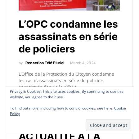
L’OPC condamne les
assassinats en série
de policiers
by
Redaction Télé Pluriel
March 4, 2024
L’Office de la Protection du Citoyen condamne
les cas d’assassinats en série de policiers
enregistrés depuis le début…
Privacy & Cookies: This site uses cookies. By continuing to use this
Privacy & Cookies: This site uses cookies. By continuing to use this
Privacy & Cookies: This site uses cookies. By continuing to use this
Privacy & Cookies: This site uses cookies. By continuing to use this
website, you agree to their use.
website, you agree to their use.
website, you agree to their use.
website, you agree to their use.
To find out more, including how to control cookies, see here:
To find out more, including how to control cookies, see here:
To find out more, including how to control cookies, see here:
To find out more, including how to control cookies, see here:
Cookie
Cookie
Cookie
Cookie
Policy
Policy
Policy
Policy
I
Insécurité
ACTUALITÉ A LA