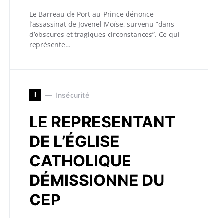
Le Barreau de Port-au-Prince dénonce
l’assassinat de Jovenel Moïse, survenu ”dans
d’obscures et tragiques circonstances”. Ce qui
représente…
I
Insécurité
LE REPRESENTANT
DE L’ÉGLISE
CATHOLIQUE
DÉMISSIONNE DU
CEP