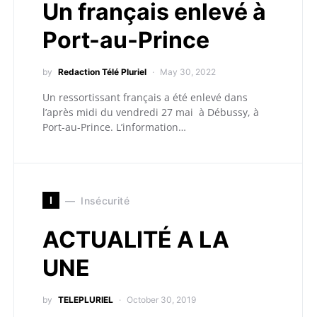
Un français enlevé à
Port-au-Prince
by
Redaction Télé Pluriel
May 30, 2022
Un ressortissant français a été enlevé dans
l’après midi du vendredi 27 mai à Débussy, à
Port-au-Prince. L’information…
I
Insécurité
ACTUALITÉ A LA
UNE
by
TELEPLURIEL
October 30, 2019