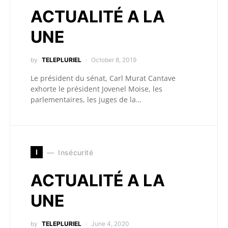
ACTUALITÉ A LA
UNE
by
TELEPLURIEL
October 8, 2019
Le président du sénat, Carl Murat Cantave
exhorte le président Jovenel Moise, les
parlementaires, les juges de la…
I
Insécurité
ACTUALITÉ A LA
UNE
by
TELEPLURIEL
June 4, 2020