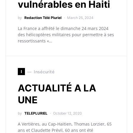
vulnérables en Haiti
by
Redaction Télé Pluriel
March 25, 2024
La France a affrété le dimanche 24 mars 2024
des hélicoptères militaires pour permettre à ses
ressortissants «…
I
Insécurité
ACTUALITÉ A LA
UNE
by
TELEPLURIEL
October 12, 2020
A Vertières, au Cap-Haitien, Thomas Lorzier, 65
ans et Claudette Prévil, 60 ans ont été