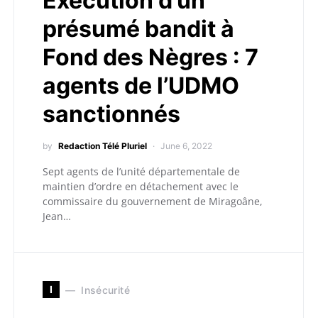
Exécution d’un
présumé bandit à
Fond des Nègres : 7
agents de l’UDMO
sanctionnés
by
Redaction Télé Pluriel
June 6, 2022
Sept agents de l’unité départementale de
maintien d’ordre en détachement avec le
commissaire du gouvernement de Miragoâne,
Jean…
I
Insécurité