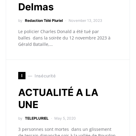
Delmas
by
Redaction Télé Pluriel
November 13, 2023
Le policier Charles Donald a été tué par
balles dans la soirée du 12 novembre 2023 à
Gérald Bataille,…
I
Insécurité
ACTUALITÉ A LA
UNE
by
TELEPLURIEL
May 5, 2020
3 personnes sont mortes dans un glissement
de terrain dimanche soir à la vallée de Bourdon.