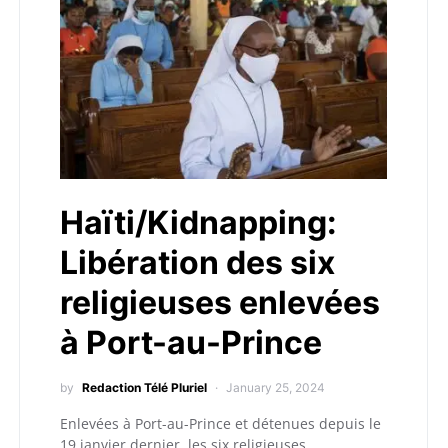
Haïti/Kidnapping:
Libération des six
religieuses enlevées
à Port-au-Prince
by
Redaction Télé Pluriel
January 25, 2024
Enlevées à Port-au-Prince et détenues depuis le
19 janvier dernier, les six religieuses