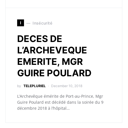
I
Insécurité
DECES DE
L’ARCHEVEQUE
EMERITE, MGR
GUIRE POULARD
by
TELEPLURIEL
December 10, 2018
L’Archevêque émérite de Port-au-Prince, Mgr
Guire Poulard est décédé dans la soirée du 9
décembre 2018 à l’hôpital…