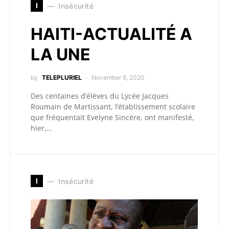
I
Insécurité
HAITI-ACTUALITÉ A
LA UNE
by
TELEPLURIEL
November 6, 2020
Des centaines d’élèves du Lycée Jacques
Roumain de Martissant, l’établissement scolaire
que fréquentait Evelyne Sincère, ont manifesté,
hier,…
I
Insécurité