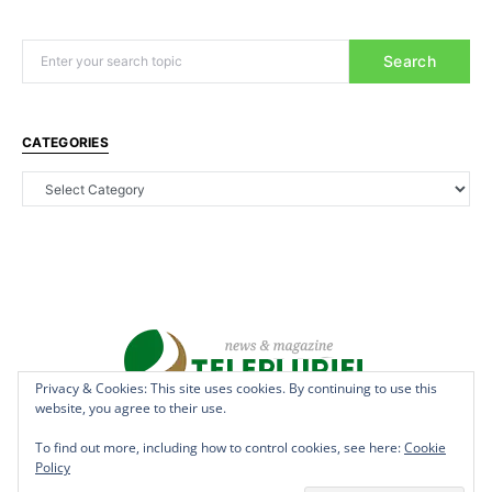
Search
CATEGORIES
Privacy & Cookies: This site uses cookies. By continuing to use this
Privacy & Cookies: This site uses cookies. By continuing to use this
website, you agree to their use.
website, you agree to their use.
Copyright © 2022 - teleplurielhaiti.com | *** Designed, Managed &
Hosted by
AllSuper.Info
***| All Rights Reserved
To find out more, including how to control cookies, see here:
To find out more, including how to control cookies, see here:
Cookie
Cookie
Policy
Policy
Terms
Privacy
Aff Disclosure
Anti Spam