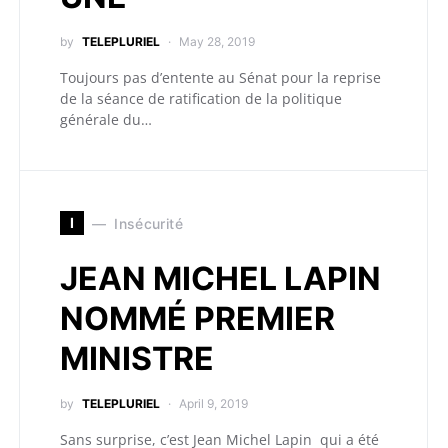
by
TELEPLURIEL
May 28, 2019
Toujours pas d’entente au Sénat pour la reprise
de la séance de ratification de la politique
générale du…
I
Insécurité
JEAN MICHEL LAPIN
NOMMÉ PREMIER
MINISTRE
by
TELEPLURIEL
April 9, 2019
Sans surprise, c’est Jean Michel Lapin qui a été