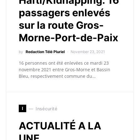
Haïti/Kidnapping: 16
passagers enlevés
sur la route Gros-
Morne-Port-de-Paix
by
Redaction Télé Pluriel
November 23, 2021
16 personnes ont été enlevées ce mardi 23
novembre 2021 entre Gros-Morne et Bassin
Bleu, respectivement commune du…
I
Insécurité
ACTUALITÉ A LA
UNE