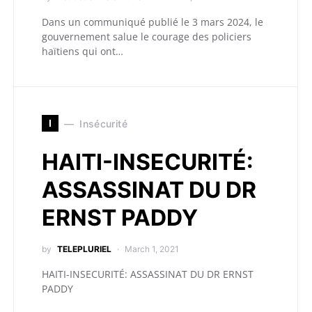
Dans un communiqué publié le 3 mars 2024, le
gouvernement salue le courage des policiers
haïtiens qui ont…
I
Insécurité
HAITI-INSECURITÉ:
ASSASSINAT DU DR
ERNST PADDY
by
TELEPLURIEL
March 1, 2021
HAITI-INSECURITÉ: ASSASSINAT DU DR ERNST
PADDY