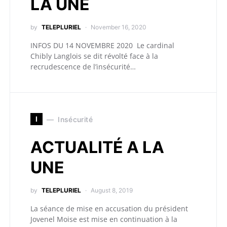
LA UNE
by
TELEPLURIEL
November 16, 2020
INFOS DU 14 NOVEMBRE 2020 Le cardinal
Chibly Langlois se dit révolté face à la
recrudescence de l’insécurité…
I
Insécurité
ACTUALITÉ A LA
UNE
by
TELEPLURIEL
August 8, 2019
La séance de mise en accusation du président
Jovenel Moise est mise en continuation à la