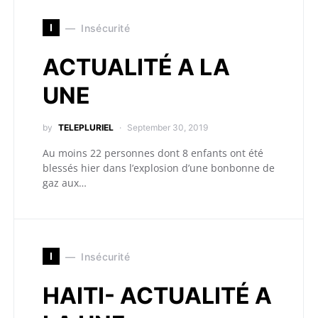
I
Insécurité
ACTUALITÉ A LA
UNE
by
TELEPLURIEL
September 30, 2019
Au moins 22 personnes dont 8 enfants ont été
blessés hier dans l’explosion d’une bonbonne de
gaz aux…
I
Insécurité
HAITI- ACTUALITÉ A