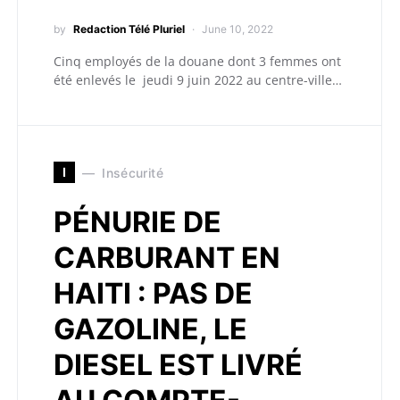
by
Redaction Télé Pluriel
June 10, 2022
Cinq employés de la douane dont 3 femmes ont
été enlevés le jeudi 9 juin 2022 au centre-ville…
I
Insécurité
PÉNURIE DE
CARBURANT EN
HAITI : PAS DE
GAZOLINE, LE
DIESEL EST LIVRÉ