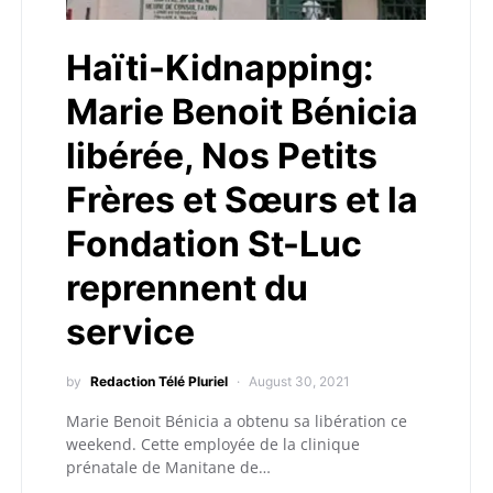
Haïti-Kidnapping:
Marie Benoit Bénicia
libérée, Nos Petits
Frères et Sœurs et la
Fondation St-Luc
reprennent du
service
by
Redaction Télé Pluriel
August 30, 2021
Marie Benoit Bénicia a obtenu sa libération ce
weekend. Cette employée de la clinique
prénatale de Manitane de…