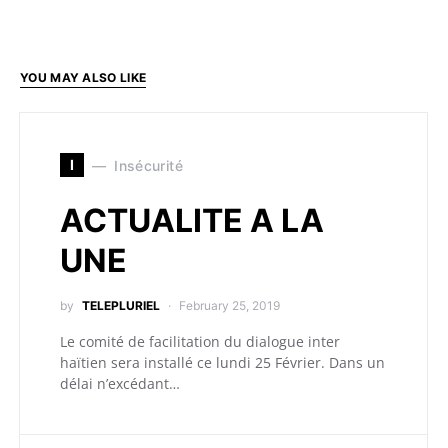
YOU MAY ALSO LIKE
I
Insécurité
ACTUALITE A LA
UNE
by
TELEPLURIEL
February 25, 2019
Le comité de facilitation du dialogue inter
haïtien sera installé ce lundi 25 Février. Dans un
délai n’excédant…