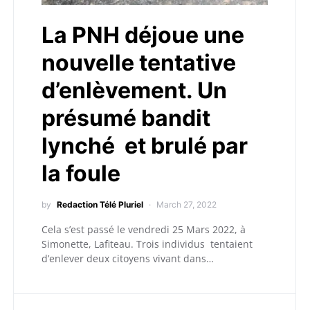
La PNH déjoue une
nouvelle tentative
d’enlèvement. Un
présumé bandit
lynché et brulé par
la foule
by
Redaction Télé Pluriel
March 27, 2022
Cela s’est passé le vendredi 25 Mars 2022, à
Simonette, Lafiteau. Trois individus tentaient
d’enlever deux citoyens vivant dans…