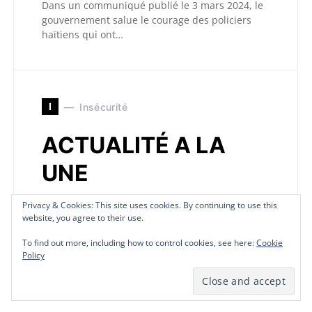
Dans un communiqué publié le 3 mars 2024, le
gouvernement salue le courage des policiers
haïtiens qui ont…
I
Insécurité
ACTUALITÉ A LA
UNE
Privacy & Cookies: This site uses cookies. By continuing to use this
Privacy & Cookies: This site uses cookies. By continuing to use this
Privacy & Cookies: This site uses cookies. By continuing to use this
Privacy & Cookies: This site uses cookies. By continuing to use this
by
TELEPLURIEL
August 23, 2019
website, you agree to their use.
website, you agree to their use.
website, you agree to their use.
website, you agree to their use.
Prévue ce vendredi 22 Aout 2018, la séance de
To find out more, including how to control cookies, see here:
To find out more, including how to control cookies, see here:
To find out more, including how to control cookies, see here:
To find out more, including how to control cookies, see here:
Cookie
Cookie
Cookie
Cookie
la présentation de la déclaration de la politique
Policy
Policy
Policy
Policy
générale…