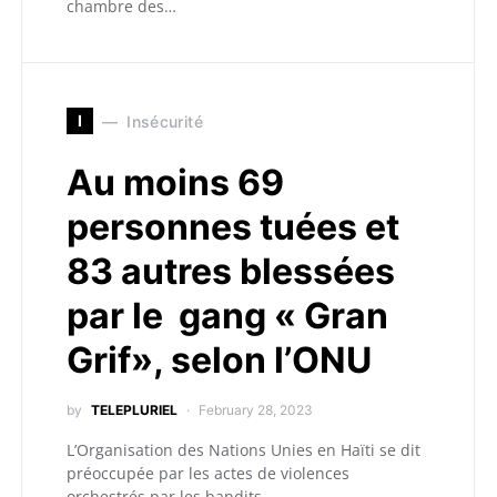
chambre des…
I
Insécurité
Au moins 69
personnes tuées et
83 autres blessées
par le gang « Gran
Grif», selon l’ONU
by
TELEPLURIEL
February 28, 2023
L’Organisation des Nations Unies en Haïti se dit
préoccupée par les actes de violences
orchestrés par les bandits…