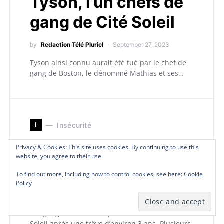
Tyson, l’un chefs de
gang de Cité Soleil
by
Redaction Télé Pluriel
September 27, 2023
Tyson ainsi connu aurait été tué par le chef de
gang de Boston, le dénommé Mathias et ses…
I
Insécurité
Privacy & Cookies: This site uses cookies. By continuing to use this
Privacy & Cookies: This site uses cookies. By continuing to use this
Privacy & Cookies: This site uses cookies. By continuing to use this
Privacy & Cookies: This site uses cookies. By continuing to use this
ACTUALITÉ A LA
website, you agree to their use.
website, you agree to their use.
website, you agree to their use.
website, you agree to their use.
UNE
To find out more, including how to control cookies, see here:
To find out more, including how to control cookies, see here:
To find out more, including how to control cookies, see here:
To find out more, including how to control cookies, see here:
Cookie
Cookie
Cookie
Cookie
Policy
Policy
Policy
Policy
by
TELEPLURIEL
April 1, 2019
Les gangs armés ont repris du service à Cité
Soleil après une trêve d’environ 3 ans. Plusieurs