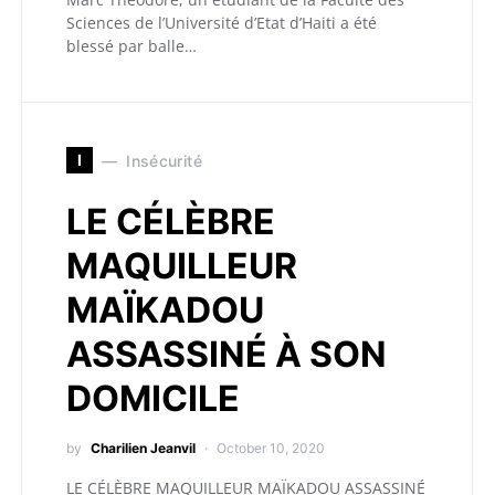
Sciences de l’Université d’Etat d’Haiti a été
blessé par balle…
I
Insécurité
LE CÉLÈBRE
MAQUILLEUR
MAÏKADOU
ASSASSINÉ À SON
DOMICILE
by
Charilien Jeanvil
October 10, 2020
LE CÉLÈBRE MAQUILLEUR MAÏKADOU ASSASSINÉ