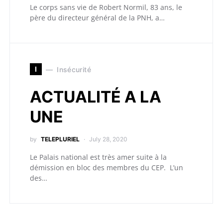
Le corps sans vie de Robert Normil, 83 ans, le
père du directeur général de la PNH, a…
I
Insécurité
ACTUALITÉ A LA
UNE
by
TELEPLURIEL
July 28, 2020
Le Palais national est très amer suite à la
démission en bloc des membres du CEP. L’un
des…