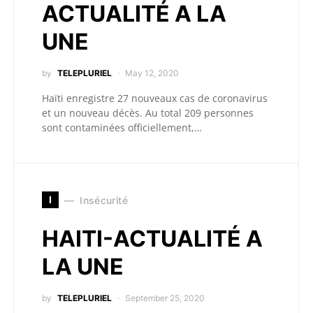
ACTUALITÉ A LA
UNE
by
TELEPLURIEL
May 12, 2020
Haïti enregistre 27 nouveaux cas de coronavirus
et un nouveau décès. Au total 209 personnes
sont contaminées officiellement,…
I
Insécurité
HAITI-ACTUALITÉ A
LA UNE
by
TELEPLURIEL
September 25, 2020