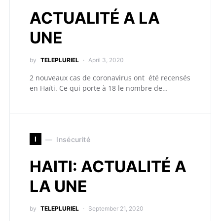
ACTUALITÉ A LA
UNE
by
TELEPLURIEL
April 3, 2020
2 nouveaux cas de coronavirus ont été recensés
en Haïti. Ce qui porte à 18 le nombre de…
I
Insécurité
HAITI: ACTUALITÉ A
LA UNE
by
TELEPLURIEL
September 21, 2020