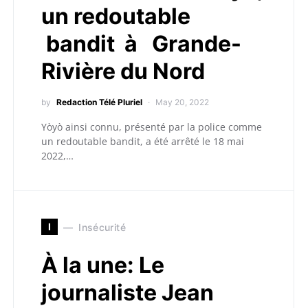
un redoutable
bandit à Grande-
Rivière du Nord
by
Redaction Télé Pluriel
May 20, 2022
Yòyò ainsi connu, présenté par la police comme
un redoutable bandit, a été arrêté le 18 mai
2022,…
I
Insécurité
À la une: Le
journaliste Jean