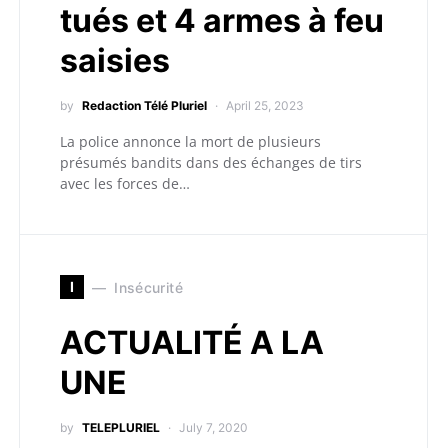
tués et 4 armes à feu
saisies
by
Redaction Télé Pluriel
April 25, 2023
La police annonce la mort de plusieurs
présumés bandits dans des échanges de tirs
avec les forces de…
I
Insécurité
ACTUALITÉ A LA
UNE
by
TELEPLURIEL
July 7, 2020