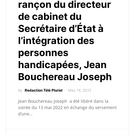
rançon du directeur
de cabinet du
Secrétaire d’État à
l’intégration des
personnes
handicapées, Jean
Bouchereau Joseph
by
Redaction Télé Pluriel
May 14, 2022
Jean Bouchereau Joseph a été libéré dans la
soirée du 13 mai 2022 en échange du versement
d’une…