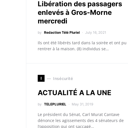
Libération des passagers
enlevés à Gros-Morne
mercredi
by
Redaction Télé Pluriel
July 16, 2021
Ils ont été libérés tard dans la soirée et ont pu
rentrer à la maison. (8) individus se…
I
Insécurité
ACTUALITÉ A LA UNE
by
TELEPLURIEL
May 31, 2019
Le président du Sénat, Carl Murat Cantave
dénonce les agissements des 4 sénateurs de
l’opposition qui ont saccagé…