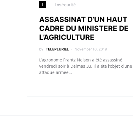
I
Insécurité
ASSASSINAT D’UN HAUT
CADRE DU MINISTERE DE
L’AGRICULTURE
by
TELEPLURIEL
November 10, 2019
L’agronome Frantz Nelson a été assassiné
vendredi soir à Delmas 33. Il a été l’objet d’une
attaque armée…