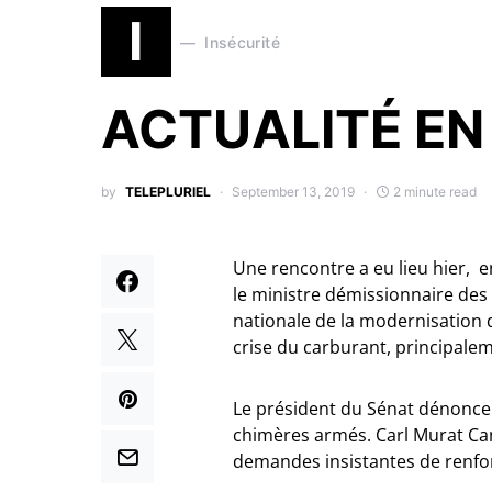
I
Insécurité
ACTUALITÉ EN
by
TELEPLURIEL
September 13, 2019
2 minute read
Une rencontre a eu lieu hier, e
le ministre démissionnaire de
nationale de la modernisation 
crise du carburant, principalem
Le président du Sénat dénonce l
chimères armés. Carl Murat Can
demandes insistantes de renfort