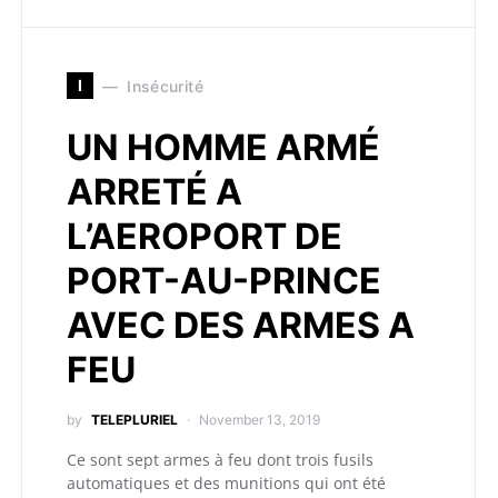
I
Insécurité
UN HOMME ARMÉ
ARRETÉ A
L’AEROPORT DE
PORT-AU-PRINCE
AVEC DES ARMES A
FEU
by
TELEPLURIEL
November 13, 2019
Ce sont sept armes à feu dont trois fusils
automatiques et des munitions qui ont été