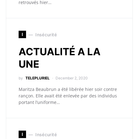
retrouvés hier…
I
Insécurité
ACTUALITÉ A LA
UNE
by
TELEPLURIEL
December 2, 2020
Maritza Beaubrun a été libérée hier soir contre
rançon. Elle avait été enlevée par des individus
portant l’uniforme…
I
Insécurité