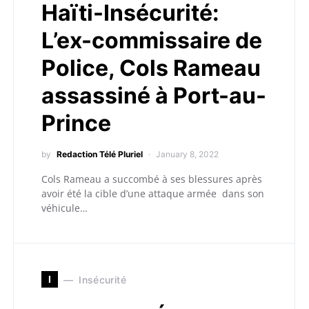
Haïti-Insécurité:
L’ex-commissaire de
Police, Cols Rameau
assassiné à Port-au-
Prince
by
Redaction Télé Pluriel
January 8, 2022
Cols Rameau a succombé à ses blessures après
avoir été la cible d’une attaque armée dans son
véhicule…
I
Insécurité