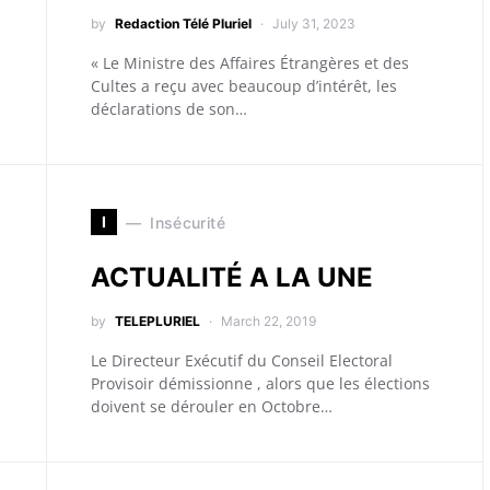
by
Redaction Télé Pluriel
July 31, 2023
« Le Ministre des Affaires Étrangères et des
Cultes a reçu avec beaucoup d’intérêt, les
déclarations de son…
I
Insécurité
ACTUALITÉ A LA UNE
by
TELEPLURIEL
March 22, 2019
Le Directeur Exécutif du Conseil Electoral
Provisoir démissionne , alors que les élections
doivent se dérouler en Octobre…