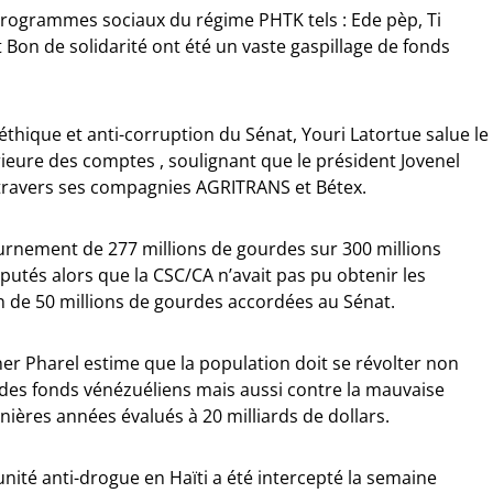
 programmes sociaux du régime PHTK tels : Ede pèp, Ti
Bon de solidarité ont été un vaste gaspillage de fonds
thique et anti-corruption du Sénat, Youri Latortue salue le
érieure des comptes , soulignant que le président Jovenel
 travers ses compagnies AGRITRANS et Bétex.
ournement de 277 millions de gourdes sur 300 millions
utés alors que la CSC/CA n’avait pas pu obtenir les
ion de 50 millions de gourdes accordées au Sénat.
er Pharel estime que la population doit se révolter non
 des fonds vénézuéliens mais aussi contre la mauvaise
ières années évalués à 20 milliards de dollars.
unité anti-drogue en Haïti a été intercepté la semaine