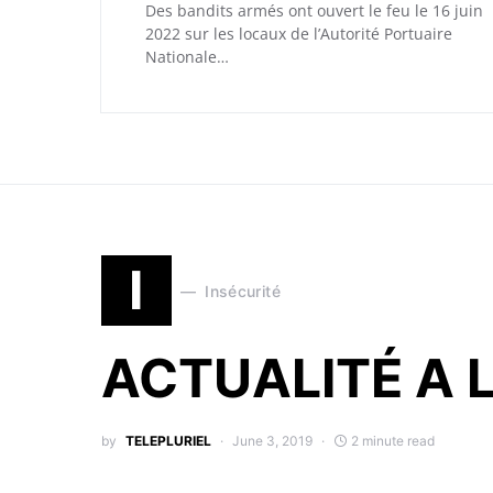
Des bandits armés ont ouvert le feu le 16 juin
2022 sur les locaux de l’Autorité Portuaire
Nationale…
I
Insécurité
ACTUALITÉ A 
by
TELEPLURIEL
June 3, 2019
2 minute read