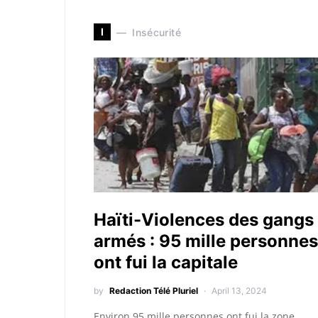
I
Insécurité
Haïti-Violences des gangs
armés : 95 mille personnes
ont fui la capitale
by
Redaction Télé Pluriel
April 13, 2024
Environ 95 mille personnes ont fui la zone