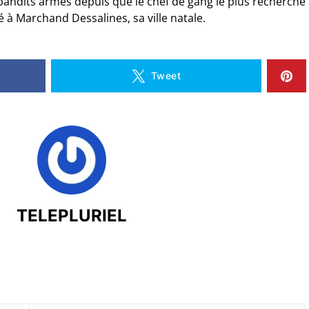
e bandits armés depuis que le chef de gang le plus recherché
ié à Marchand Dessalines, sa ville natale.
Tweet
TELEPLURIEL